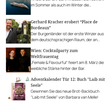
im Sommer als auch im Winter die
schönsten Regionen entlang des
Mittelmeeres erkunden.
Gerhard Kracher erobert “Place de
Bordeaux”
Der Burgenländer ist der erste Winzer aus
dem deutschsprachigen Raum, der an
dem Handelsnetzwerk für die
Wien: Cocktailparty zum
renommiertesten Weine der Welt
Weltfrauentag
teilnehmen darf.
„Female & Flavourful“ feiert am 8. März die
weibliche Stärke hinter der Bar.
Adventkalender Tür 12: Buch "Laib mit
Seele"
Gewinnen Sie das neue Brot-Backbuch
"Laib mit Seele" von Barbara van Melle!