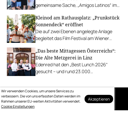
gemeinsame Sache, „Amigos Latinos“ im
Z'SOM, Charles Ingvar gastiert im Patata,
Kleinod am Rathausplatz: „Prunkstück
Richard Rauch kocht in der Riederalm
Sonnendeck“ eröffnet
u.v.m.
Die auf zwei Ebenen angelegte Anlage
begleitet das Film Festival am Wiener
Rathausgelände bis Anfang September
„Das beste Mittagessen Österreichs“:
mit Cocktails, Snacks und
Die Alte Metzgerei in Linz
Veranstaltungsprogramm.
Edenred hat den „Best Lunch 2026“
gesucht – und rund 23.000
Österreicher:innen haben abgestimmt.
Der klare Sieger: die Alte Metzgerei holt
Wir verwenden Cookies, um unsere Services zu
sich den begehrten Award in die Linzer
verbessern. Die von uns erfassten Daten werden im
Herrenstraße.
Akzeptieren
Rahmen unserer EU-weiten Aktivitäten verwendet.
Auf dem Laufenden
Cookie Einstellungen
bleiben