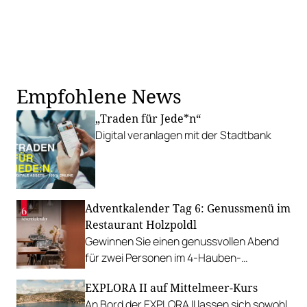
Empfohlene News
„Traden für Jede*n“
Digital veranlagen mit der Stadtbank
Adventkalender Tag 6: Genussmenü im
Restaurant Holzpoldl
Gewinnen Sie einen genussvollen Abend
für zwei Personen im 4-Hauben-
Restaurant mit einem fünfgängigen
EXPLORA II auf Mittelmeer-Kurs
Gourmetmenü.
An Bord der EXPLORA II lassen sich sowohl