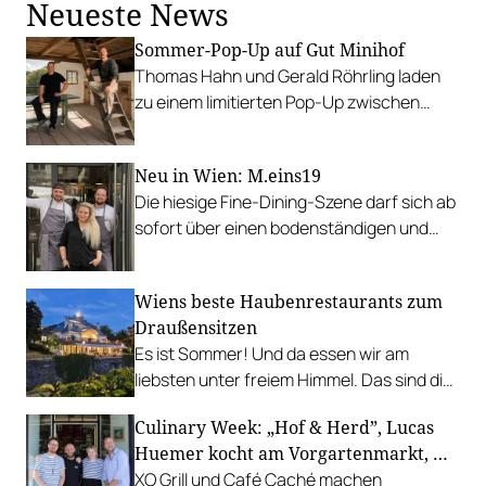
Neueste News
Sommer-Pop-Up auf Gut Minihof
Thomas Hahn und Gerald Röhrling laden
zu einem limitierten Pop-Up zwischen
Garten, Feuer und Tafel.
Neu in Wien: M.eins19
Die hiesige Fine-Dining-Szene darf sich ab
sofort über einen bodenständigen und
leistbaren Neuzugang freuen.
Wiens beste Haubenrestaurants zum
Draußensitzen
Es ist Sommer! Und da essen wir am
liebsten unter freiem Himmel. Das sind die
bestbewerteten Restaurants mit
Culinary Week: „Hof & Herd”, Lucas
Gastgarten.
Huemer kocht am Vorgartenmarkt, …
XO Grill und Café Caché machen