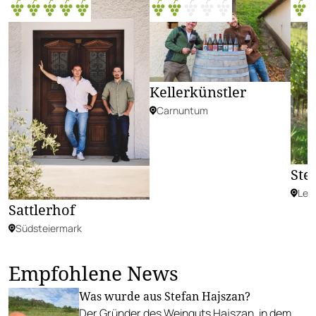
Kellerkünstler
Carnuntum
Ste
Lei
Sattlerhof
Südsteiermark
Empfohlene News
Was wurde aus Stefan Hajszan?
Der Gründer des Weinguts Hajszan, in dem