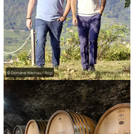
© Domäne Wachau / Rogl