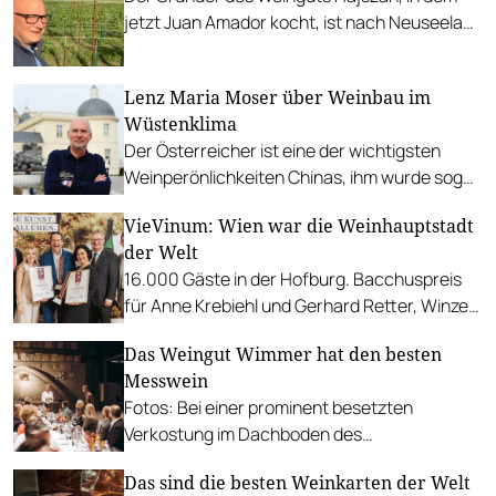
jetzt Juan Amador kocht, ist nach Neuseeland
ausgewandert und rekapituliert im Gespräch
mit Gault&Millau.
Lenz Maria Moser über Weinbau im
Wüstenklima
Der Österreicher ist eine der wichtigsten
Weinperönlichkeiten Chinas, ihm wurde sogar
ein eigenes Château gewidmet: Changyu
VieVinum: Wien war die Weinhauptstadt
Moser XV.
der Welt
16.000 Gäste in der Hofburg. Bacchuspreis
für Anne Krebiehl und Gerhard Retter, Winzer
des Jahres an Domäne Wachau.
Das Weingut Wimmer hat den besten
Messwein
Fotos: Bei einer prominent besetzten
Verkostung im Dachboden des
Stephansdoms hat sich das Felser Weingut
Das sind die besten Weinkarten der Welt
durchgesetzt.