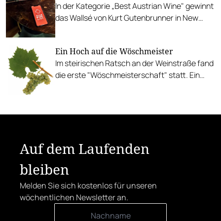
In der Kategorie „Best Austrian Wine" gewinnt
das Wallsé von Kurt Gutenbrunner in New
York. Gesamtsieger der „Star Wine List“ ist
das Kopenhagener Restaurant Alchemist.
Ein Hoch auf die Wöschmeister
Im steirischen Ratsch an der Weinstraße fand
die erste "Wöschmeisterschaft" statt. Ein
auserwählter Kreis namhafter Weinfachleute
kürte aus 240 Welschrieslingen die Besten in
fünf Kategorien.
Auf dem Laufenden
bleiben
Melden Sie sich kostenlos für unseren
wöchentlichen Newsletter an.