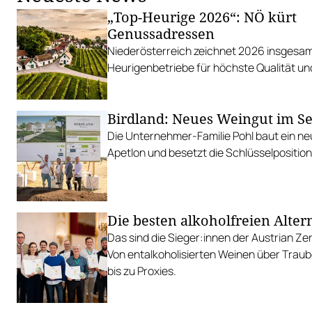
„Top-Heurige 2026“: NÖ kürt
Genussadressen
Niederösterreich zeichnet 2026 insgesam
Heurigenbetriebe für höchste Qualität und
Birdland: Neues Weingut im S
Die Unternehmer-Familie Pohl baut ein ne
Apetlon und besetzt die Schlüsselpositio
Die besten alkoholfreien Alter
Das sind die Sieger:innen der Austrian Z
Von entalkoholisierten Weinen über Traub
bis zu Proxies.