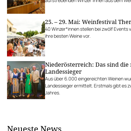
aufstrebenden Winzer:innen aus dem Wein
25. – 29. Mai: Weinfestival Th
40 Winzer*innen stellen bei zwölf Events
ihre besten Weine vor.
Niederösterreich: Das sind die
Landessieger
Aus über 6.000 eingereichten Weinen wu
Landessieger ermittelt. Erstmals gibt es 
Jahres.
Neueste News