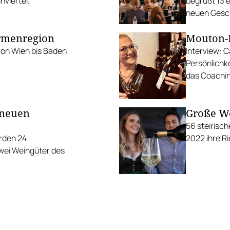
viertel.
begrüßt 13 e
neuen Gesch
ermenregion
Mouton-R
 von Wien bis Baden
Interview: C
Persönlichk
das Coachin
 neuen
Große We
56 steirisc
rden 24
2022 ihre Ri
zwei Weingüter des