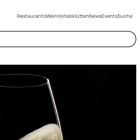
Restaurants
Wein
Hotels
Hütten
News
Events
Suche