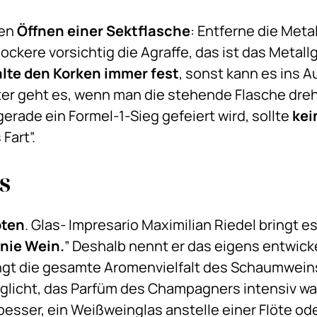
gen
Öffnen einer Sektflasche
: Entferne die Metal
ockere vorsichtig die Agraffe, das ist das Metallg
lte den Korken immer fest
, sonst kann es ins 
hter geht es, wenn man die stehende Flasche dre
gerade ein Formel-1-Sieg gefeiert wird, sollte
kei
 Fart”.
s
öten
. Glas- Impresario Maximilian Riedel bringt e
inie Wein.
” Deshalb nennt er das eigens entwick
gt die gesamte Aromenvielfalt des Schaumweins
icht, das Parfüm des Champagners intensiv w
 besser, ein Weißweinglas anstelle einer Flöte o