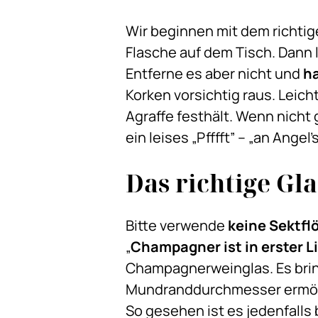
Wir beginnen mit dem richti
Flasche auf dem Tisch. Dann l
Entferne es aber nicht und
ha
Korken vorsichtig raus. Leic
Agraffe festhält. Wenn nicht 
ein leises „Pfffft” – „an Angel’s
Das richtige Gla
Bitte verwende
keine Sektfl
„
Champagner ist in erster L
Champagnerweinglas. Es brin
Mundranddurchmesser ermögl
So gesehen ist es jedenfalls