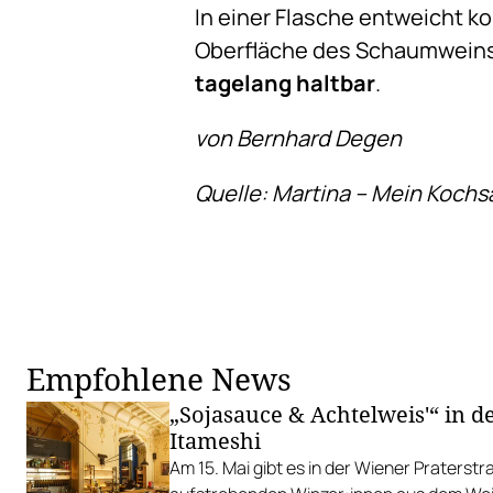
In einer Flasche entweicht ko
Oberfläche des Schaumweins w
tagelang haltbar
.
von Bernhard Degen
Quelle: Martina – Mein Kochs
Empfohlene News
„Sojasauce & Achtelweis'“ in d
Itameshi
Am 15. Mai gibt es in der Wiener Praterst