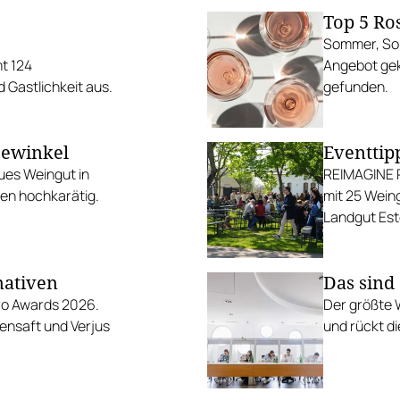
Top 5 Ro
Sommer, Son
t 124
Angebot gek
 Gastlichkeit aus.
gefunden.
eewinkel
Eventtip
ues Weingut in
REIMAGINE P
nen hochkarätig.
mit 25 Weing
Landgut Est
nativen
Das sind
ero Awards 2026.
Der größte 
ensaft und Verjus
und rückt d