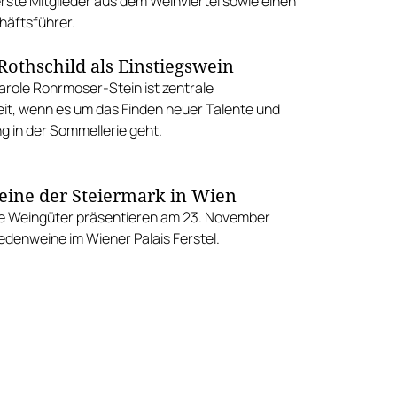
rste Mitglieder aus dem Weinviertel sowie einen
äftsführer.
othschild als Einstiegswein
arole Rohrmoser-Stein ist zentrale
eit, wenn es um das Finden neuer Talente und
g in der Sommellerie geht.
ine der Steiermark in Wien
he Weingüter präsentieren am 23. November
edenweine im Wiener Palais Ferstel.