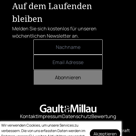
Auf dem Laufenden
bleiben
Melden Sie sich kostenlos für unseren
wöchentlichen Newsletter an.
Abonnieren
Kontakt
Impressum
Datenschutz
Bewertung
Logo-Downloads
Wir verwenden Cookies, um unsere Services zu
© Gault & Millau
Made with ❤️ by bitcraft
verbessern. Die von uns erfassten Daten werden im
Akzeptieren