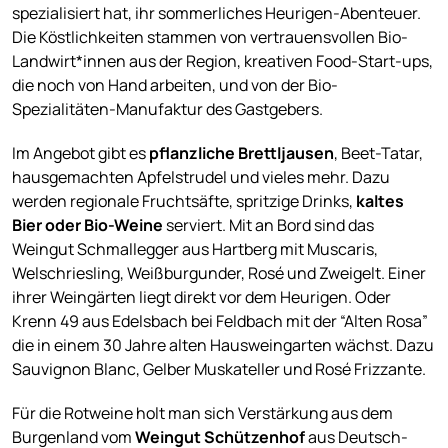
spezialisiert hat, ihr sommerliches Heurigen-Abenteuer.
Die Köstlichkeiten stammen von vertrauensvollen Bio-
Landwirt*innen aus der Region, kreativen Food-Start-ups,
die noch von Hand arbeiten, und von der Bio-
Spezialitäten-Manufaktur des Gastgebers.
Im Angebot gibt es
pflanzliche Brettljausen
, Beet-Tatar,
hausgemachten Apfelstrudel und vieles mehr. Dazu
werden regionale Fruchtsäfte, spritzige Drinks,
kaltes
Bier oder Bio-Weine
serviert. Mit an Bord sind das
Weingut Schmallegger aus Hartberg mit Muscaris,
Welschriesling, Weißburgunder, Rosé und Zweigelt. Einer
ihrer Weingärten liegt direkt vor dem Heurigen. Oder
Krenn 49 aus Edelsbach bei Feldbach mit der “Alten Rosa”
die in einem 30 Jahre alten Hausweingarten wächst. Dazu
Sauvignon Blanc, Gelber Muskateller und Rosé Frizzante.
Für die Rotweine holt man sich Verstärkung aus dem
Burgenland vom
Weingut Schützenhof
aus Deutsch-