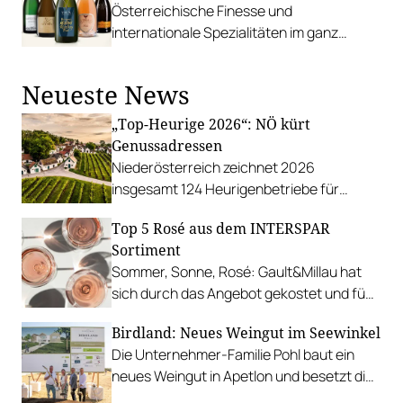
Österreichische Finesse und
internationale Spezialitäten im ganz
großen Format bei Schaumweinkontor.
Neueste News
„Top-Heurige 2026“: NÖ kürt
Genussadressen
Niederösterreich zeichnet 2026
insgesamt 124 Heurigenbetriebe für
höchste Qualität und Gastlichkeit aus.
Top 5 Rosé aus dem INTERSPAR
Sortiment
Sommer, Sonne, Rosé: Gault&Millau hat
sich durch das Angebot gekostet und fünf
Favoriten für Urlaub im Glas gefunden.
Birdland: Neues Weingut im Seewinkel
Die Unternehmer-Familie Pohl baut ein
neues Weingut in Apetlon und besetzt die
Schlüsselpositionen hochkarätig.