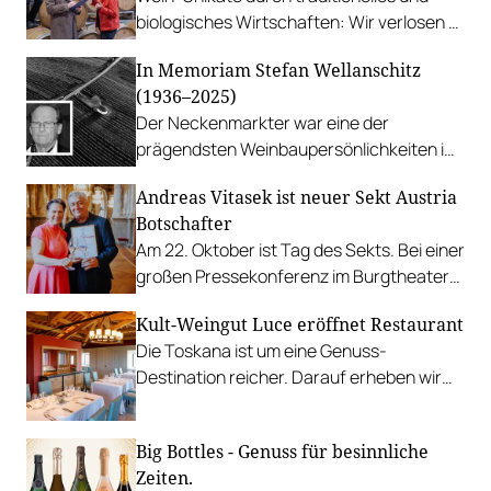
biologisches Wirtschaften: Wir verlosen 3
Flaschen Syrah Premium 2019.
In Memoriam Stefan Wellanschitz
(1936–2025)
Der Neckenmarkter war eine der
prägendsten Weinbaupersönlichkeiten im
Mittelburgenland.
Andreas Vitasek ist neuer Sekt Austria
Botschafter
Am 22. Oktober ist Tag des Sekts. Bei einer
großen Pressekonferenz im Burgtheater
wurde Prickelndes erörtert und verkostet.
Kult-Weingut Luce eröffnet Restaurant
Die Toskana ist um eine Genuss-
Destination reicher. Darauf erheben wir
ein Glas Lucente 2020.
Big Bottles - Genuss für besinnliche
Zeiten.