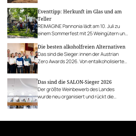
Eventtipp: Herkunft im Glas und am
Teller
REIMAGINE Pannonia lädt am 10. Juli zu
einem Sommerfest mit 25 Weingütern und
authentischer Kulinarik in das Bio-Landgut
Die besten alkoholfreien Alternativen
Esterhazy.
Das sind die Sieger:innen der Austrian
Zero Awards 2026. Von entalkoholisierten
Weinen über Traubensaft und Verjus bis
zu Proxies.
Das sind die SALON-Sieger 2026
Der größte Weinbewerb des Landes
wurde neu organisiert und rückt die
Rebsorten wieder mehr in den
Vordergrund.