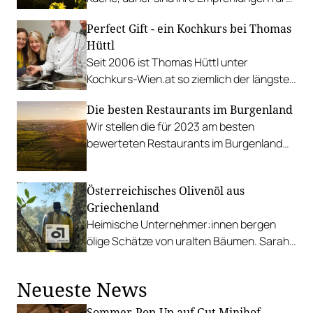
Fine Dining und Wirtshäuser besonders
Perfect Gift - ein Kochkurs bei Thomas
wertvoll.
Hüttl
Seit 2006 ist Thomas Hüttl unter
Kochkurs-Wien.at so ziemlich der längste
Anbieter in Wien und sticht bis heute mit
Die besten Restaurants im Burgenland
seinen Wochenend-Kochkursen mit
Wir stellen die für 2023 am besten
gemeinsamen Naschmarkt-Einkauf aus
bewerteten Restaurants im Burgenland
dem allgemeinen Angebot heraus.
vor: Von Taubenkobel über Gut Purbach
bis zum Ziegelwerk.
​​Österreichisches Olivenöl aus
Griechenland
Heimische Unternehmer:innen bergen
ölige Schätze von uralten Bäumen. Sarah
Redenböck setzt mit Sarmakinas neue
Maßstäbe.
Neueste News
Sommer-Pop-Up auf Gut Minihof