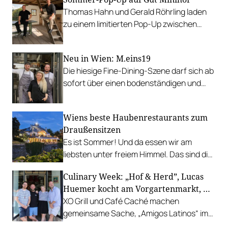
Thomas Hahn und Gerald Röhrling laden
zu einem limitierten Pop-Up zwischen
Garten, Feuer und Tafel.
Neu in Wien: M.eins19
Die hiesige Fine-Dining-Szene darf sich ab
sofort über einen bodenständigen und
leistbaren Neuzugang freuen.
Wiens beste Haubenrestaurants zum
Draußensitzen
Es ist Sommer! Und da essen wir am
liebsten unter freiem Himmel. Das sind die
bestbewerteten Restaurants mit
Culinary Week: „Hof & Herd”, Lucas
Gastgarten.
Huemer kocht am Vorgartenmarkt, …
XO Grill und Café Caché machen
gemeinsame Sache, „Amigos Latinos“ im
Z'SOM, Charles Ingvar gastiert im Patata,