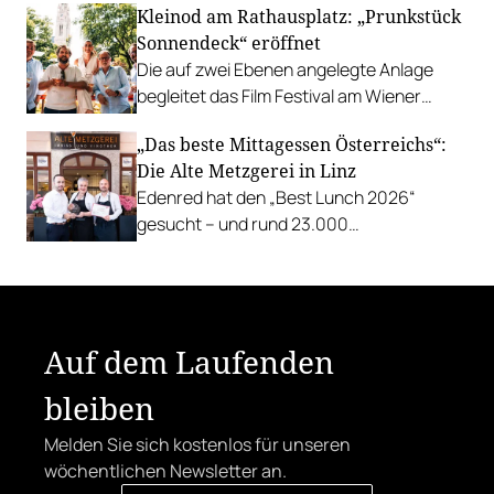
Kleinod am Rathausplatz: „Prunkstück
Richard Rauch kocht in der Riederalm
Sonnendeck“ eröffnet
u.v.m.
Die auf zwei Ebenen angelegte Anlage
begleitet das Film Festival am Wiener
Rathausgelände bis Anfang September
„Das beste Mittagessen Österreichs“:
mit Cocktails, Snacks und
Die Alte Metzgerei in Linz
Veranstaltungsprogramm.
Edenred hat den „Best Lunch 2026“
gesucht – und rund 23.000
Österreicher:innen haben abgestimmt.
Der klare Sieger: die Alte Metzgerei holt
sich den begehrten Award in die Linzer
Herrenstraße.
Auf dem Laufenden
bleiben
Melden Sie sich kostenlos für unseren
wöchentlichen Newsletter an.