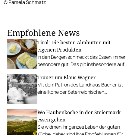
© Pamela Schmatz
Empfohlene News
Tirol: Die besten Almhütten mit
eigenen Produkten
In den Bergen schmeckt das Essen immer
besonders gut. Das gilt insbesondere auf
Almhütten, die Lebensmittel aus eigener
Trauer um Klaus Wagner
Produktion anbieten.
Mit dem Patron des Landhaus Bacher ist
eine Ikone der österreichischen
Gastronomie von uns gegangen.
Wo Haubenköche in der Steiermark
essen gehen
Sie widmen ihr ganzes Leben der guten
Küche, daher sind ihre Empfehlungen für