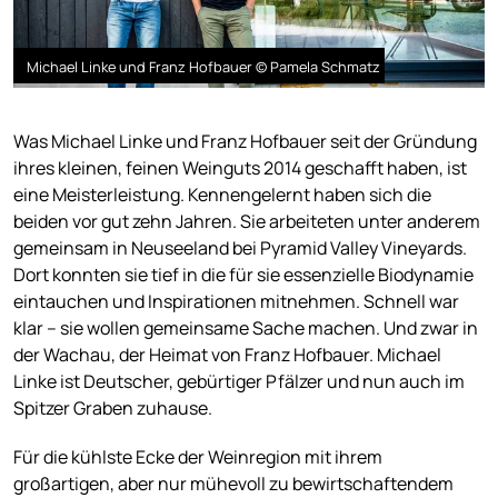
Michael Linke und Franz Hofbauer © Pamela Schmatz
Was Michael Linke und Franz Hofbauer seit der Gründung
ihres kleinen, feinen Weinguts 2014 geschafft haben, ist
eine Meisterleistung. Kennengelernt haben sich die
beiden vor gut zehn Jahren. Sie arbeiteten unter anderem
gemeinsam in Neuseeland bei Pyramid Valley Vineyards.
Dort konnten sie tief in die für sie essenzielle Biodynamie
eintauchen und Inspirationen mitnehmen. Schnell war
klar – sie wollen gemeinsame Sache machen. Und zwar in
der Wachau, der Heimat von Franz Hofbauer. Michael
Linke ist Deutscher, gebürtiger Pfälzer und nun auch im
Spitzer Graben zuhause.
Für die kühlste Ecke der Weinregion mit ihrem
großartigen, aber nur mühevoll zu bewirtschaftendem