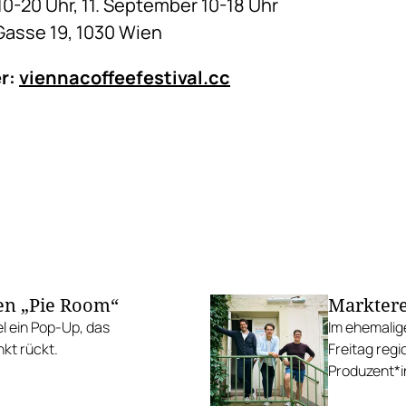
0-20 Uhr, 11. September 10-18 Uhr
Gasse 19, 1030 Wien
er:
viennacoffeefestival.cc
en „Pie Room“
Marktere
l ein Pop-Up, das
Im ehemalig
nkt rückt.
Freitag regi
Produzent*i