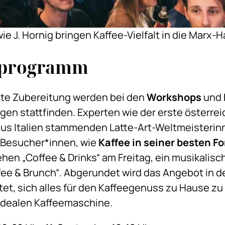
e J. Hornig bringen Kaffee-Vielfalt in die Marx-Ha
nprogramm
ekte Zubereitung werden bei den
Workshops
und
agen stattfinden. Experten wie der erste österr
e aus Italien stammenden Latte-Art-Weltmeister
 Besucher*innen, wie
Kaffee in seiner besten F
hen „Coffee & Drinks“ am Freitag, ein musikali
fee & Brunch“. Abgerundet wird das Angebot in d
ietet, sich alles für den Kaffeegenuss zu Hause 
 idealen Kaffeemaschine.