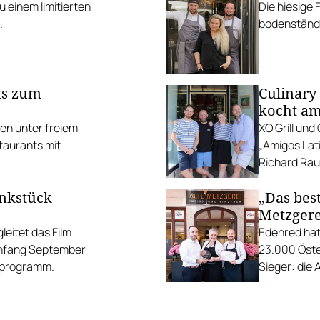
 einem limitierten
Die hiesige 
.
bodenständi
ts zum
Culinary
kocht am
ten unter freiem
XO Grill un
taurants mit
„Amigos Lati
Richard Rauc
unkstück
„Das best
Metzgere
eitet das Film
Edenred hat
Anfang September
23.000 Öste
gsprogramm.
Sieger: die 
die Linzer H