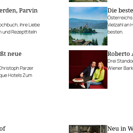
erden, Parvin
Die best
Österreichs
ochbuch, ihre Liebe
Vielzahl an
n und Rezepttiteln
besten.
ßt neue
Roberto 
Drei Stando
hristoph Parzer
Wiener Bark
ique Hotels Zum
of
Neu in W