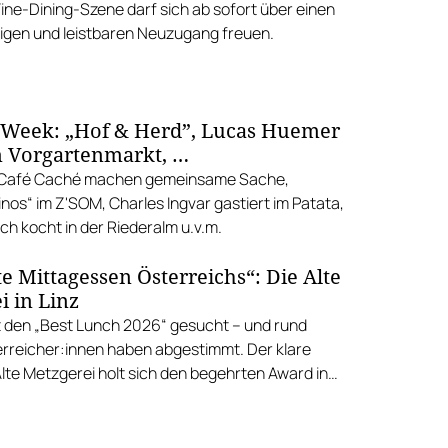
Fine-Dining-Szene darf sich ab sofort über einen
gen und leistbaren Neuzugang freuen.
 Week: „Hof & Herd”, Lucas Huemer
 Vorgartenmarkt, …
d Café Caché machen gemeinsame Sache,
nos“ im Z'SOM, Charles Ingvar gastiert im Patata,
h kocht in der Riederalm u.v.m.
e Mittagessen Österreichs“: Die Alte
i in Linz
 den „Best Lunch 2026“ gesucht – und rund
rreicher:innen haben abgestimmt. Der klare
Alte Metzgerei holt sich den begehrten Award in
errenstraße.