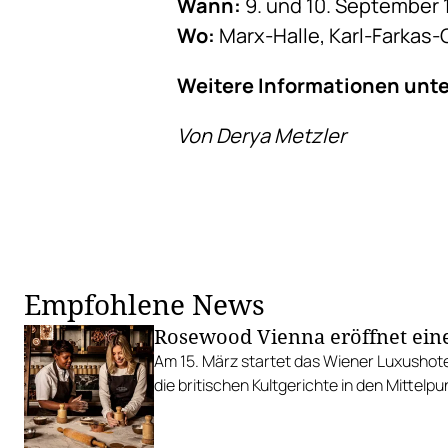
Wann:
9. und 10. September 1
Wo:
Marx-Halle, Karl-Farkas-
Weitere Informationen unt
Von Derya Metzler
Empfohlene News
Rosewood Vienna eröffnet ein
Am 15. März startet das Wiener Luxushote
die britischen Kultgerichte in den Mittelpu