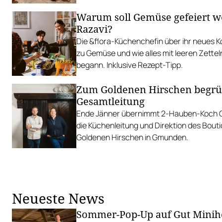
Warum soll Gemüse gefeiert w
Razavi?
Die &flora-Küchenchefin über ihr neues K
zu Gemüse und wie alles mit leeren Zettel
begann. Inklusive Rezept-Tipp.
Zum Goldenen Hirschen begrü
Gesamtleitung
Ende Jänner übernimmt 2-Hauben-Koch C
die Küchenleitung und Direktion des Bout
Goldenen Hirschen in Gmunden.
Neueste News
Sommer-Pop-Up auf Gut Minih