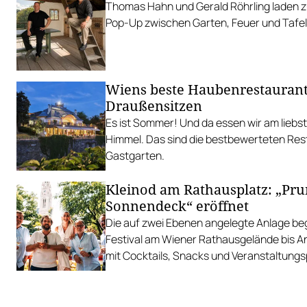
Thomas Hahn und Gerald Röhrling laden zu
Pop-Up zwischen Garten, Feuer und Tafel
Wiens beste Haubenrestauran
Draußensitzen
Es ist Sommer! Und da essen wir am liebs
Himmel. Das sind die bestbewerteten Res
Gastgarten.
Kleinod am Rathausplatz: „Pr
Sonnendeck“ eröffnet
Die auf zwei Ebenen angelegte Anlage begl
Festival am Wiener Rathausgelände bis 
mit Cocktails, Snacks und Veranstaltun