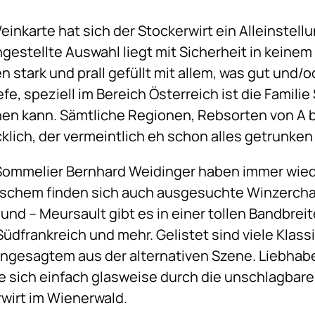
einkarte hat sich der Stockerwirt ein Alleinstel
estellte Auswahl liegt mit Sicherheit in keine
en stark und prall gefüllt mit allem, was gut und/o
fe, speziell im Bereich Österreich ist die Familie
en kann. Sämtliche Regionen, Rebsorten von A bi
̈cklich, der vermeintlich eh schon alles getrunken
Sommelier Bernhard Weidinger haben immer wied
mischem finden sich auch ausgesuchte Winzerch
nd – Meursault gibt es in einer tollen Bandbreit
üdfrankreich und mehr. Gelistet sind viele Klass
gesagtem aus der alternativen Szene. Liebhab
die sich einfach glasweise durch die unschlagbar
wirt im Wienerwald.