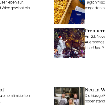
user leben auf,
Täglich fris
 Wien gewinnt ein
Vorgartenma
Premiere 
Am 23. Nove
Auerspergs 
Line-Ups, P
of
Neu in W
 einem limitierten
Die hiesige 
.
bodenständi