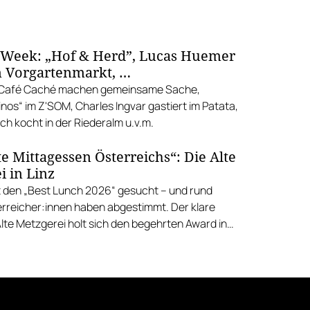
 Week: „Hof & Herd”, Lucas Huemer
 Vorgartenmarkt, …
d Café Caché machen gemeinsame Sache,
nos“ im Z'SOM, Charles Ingvar gastiert im Patata,
h kocht in der Riederalm u.v.m.
e Mittagessen Österreichs“: Die Alte
i in Linz
 den „Best Lunch 2026“ gesucht – und rund
rreicher:innen haben abgestimmt. Der klare
Alte Metzgerei holt sich den begehrten Award in
errenstraße.