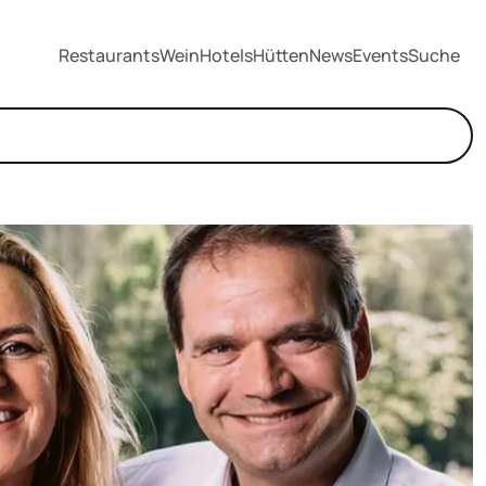
Restaurants
Wein
Hotels
Hütten
News
Events
Suche