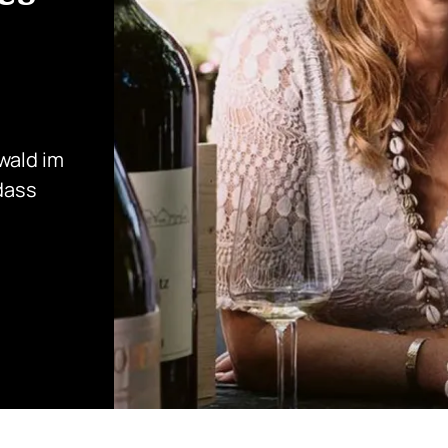
wald im
dass