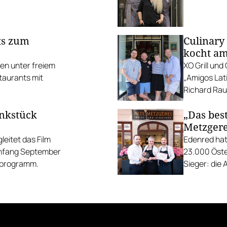
ts zum
Culinary
kocht am
ten unter freiem
XO Grill un
taurants mit
„Amigos Lati
Richard Rauc
unkstück
„Das best
Metzgere
eitet das Film
Edenred hat
Anfang September
23.000 Öste
gsprogramm.
Sieger: die 
die Linzer H