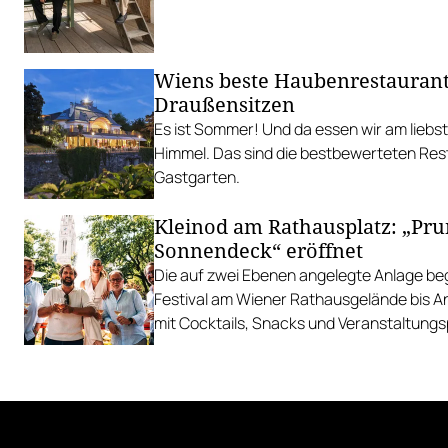
Wiens beste Haubenrestauran
Draußensitzen
Es ist Sommer! Und da essen wir am liebs
Himmel. Das sind die bestbewerteten Res
Gastgarten.
Kleinod am Rathausplatz: „Pr
Sonnendeck“ eröffnet
Die auf zwei Ebenen angelegte Anlage begl
Festival am Wiener Rathausgelände bis 
mit Cocktails, Snacks und Veranstaltun