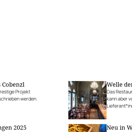
 Cobenzl
Welle de
estige Projekt
Das Restaura
schrieben werden.
kann aber vo
Lieferant*in
ngen 2025
Neu in W