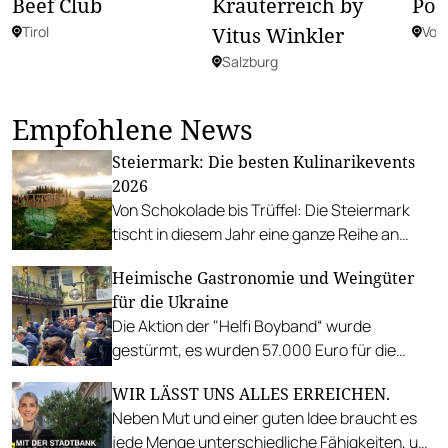
Beef Club
Kräuterreich by
Pos
Tirol
Vitus Winkler
Vora
Salzburg
Empfohlene News
Steiermark: Die besten Kulinarikevents
2026
Von Schokolade bis Trüffel: Die Steiermark
tischt in diesem Jahr eine ganze Reihe an
kulinarischen Höhepunkten auf. Wir verraten,
Heimische Gastronomie und Weingüter
welche Events wir auf gar keinen Fall
für die Ukraine
verpassen.
Die Aktion der "Helfi Boyband“ wurde
gestürmt, es wurden 57.000 Euro für die
Wiener Volkshilfe eingenommen. Viele weitere
WIR LÄSST UNS ALLES ERREICHEN.
Aktionen von Gastronomen und Winzern
Neben Mut und einer guten Idee braucht es
folgen. #wine4peace
jede Menge unterschiedliche Fähigkeiten, um