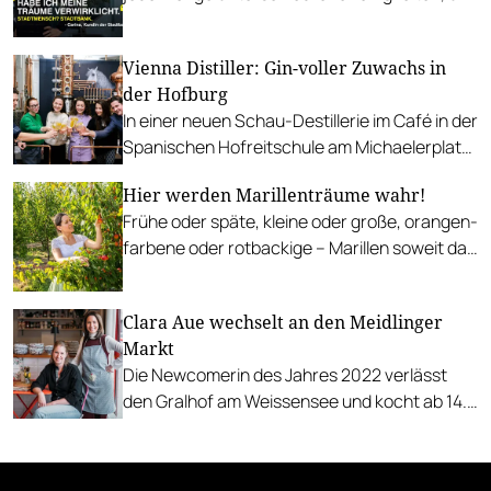
Neues umzusetzen.
Vienna Distiller: Gin-voller Zuwachs in
der Hofburg
In einer neuen Schau-Destillerie im Café in der
Spanischen Hofreitschule am Michaelerplatz
werden Gin-Verkostungen und Workshops
Hier werden Marillenträume wahr!
abgehalten.
Frühe oder späte, kleine oder große, orangen-
farbene oder rotbackige – Marillen soweit das
Auge reicht.
Clara Aue wechselt an den Meidlinger
Markt
Die Newcomerin des Jahres 2022 verlässt
den Gralhof am Weissensee und kocht ab 14.
Mai im Heu&Gabel.