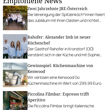
Empfohlene News
Zwei Jahrzehnte JRE-Österreich
Die Vereinigung der Spitzenköch*innen feiert
das Jubiläum mit ihren Gästen und richtet
mehrere hochkarätige Veranstaltungen aus.
Rahofer: Alexander Imb ist neuer
Küchenchef
Der Gasthof Rahofer in Kronstorf (OÖ)
verstärkt sich in der Küche und mit Sophie
Schartner auch in der Sommelerie.
Gewinnspiel: Küchenmaschine von
Kenwood
Wir verlosen eine Kenwood Go
Küchenmaschine im Wert von 299,99 Euro.
Piccolina Filmbar: Espresso trifft
Aperitivo
Die Piccolina Filmbar bringt italienische