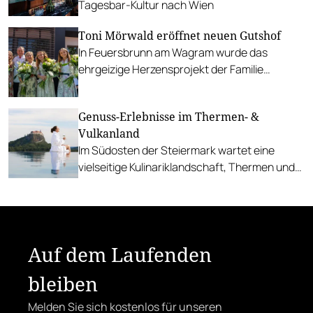
Tagesbar-Kultur nach Wien
Toni Mörwald eröffnet neuen Gutshof
In Feuersbrunn am Wagram wurde das
ehrgeizige Herzensprojekt der Familie
Mörwald Wirklichkeit und im feierlichen
Rahmen eröffnet.
Genuss-Erlebnisse im Thermen- &
Vulkanland
Im Südosten der Steiermark wartet eine
vielseitige Kulinariklandschaft, Thermen und
spannende Produzent:innen.
Auf dem Laufenden
bleiben
Melden Sie sich kostenlos für unseren