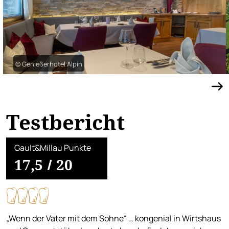
© Genießerhotel Alpin
Testbericht
Gault&Millau Punkte
17,5
/
20
„Wenn der Vater mit dem Sohne“ … kongenial in Wirtshaus