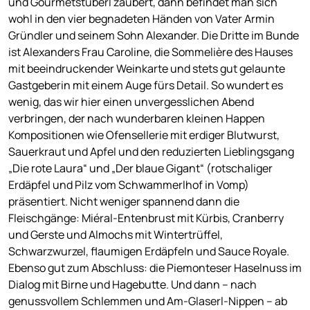
und Gourmetstüberl zaubert, dann befindet man sich
wohl in den vier begnadeten Händen von Vater Armin
Gründler und seinem Sohn Alexander. Die Dritte im Bunde
ist Alexanders Frau Caroline, die Sommelière des Hauses
mit beeindruckender Weinkarte und stets gut gelaunte
Gastgeberin mit einem Auge fürs Detail. So wundert es
wenig, das wir hier einen unvergesslichen Abend
verbringen, der nach wunderbaren kleinen Happen
Kompositionen wie Ofensellerie mit erdiger Blutwurst,
Sauerkraut und Apfel und den reduzierten Lieblingsgang
„Die rote Laura“ und „Der blaue Gigant“ (rotschaliger
Erdäpfel und Pilz vom Schwammerlhof in Vomp)
präsentiert. Nicht weniger spannend dann die
Fleischgänge: Miéral-Entenbrust mit Kürbis, Cranberry
und Gerste und Almochs mit Wintertrüffel,
Schwarzwurzel, flaumigen Erdäpfeln und Sauce Royale.
Ebenso gut zum Abschluss: die Piemonteser Haselnuss im
Dialog mit Birne und Hagebutte. Und dann – nach
genussvollem Schlemmen und Am-Glaserl-Nippen – ab