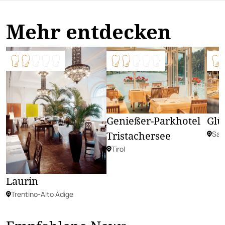
Mehr entdecken
Glü
Genießer-Parkhotel
Sal
Tristachersee
Tirol
Laurin
Trentino-Alto Adige