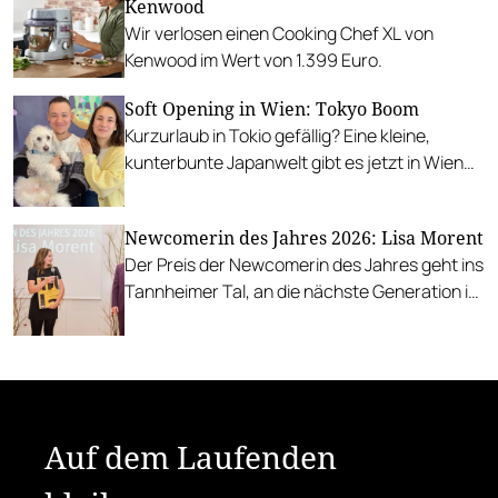
Kenwood
Campari!
Wir verlosen einen Cooking Chef XL von
Kenwood im Wert von 1.399 Euro.
Soft Opening in Wien: Tokyo Boom
Kurzurlaub in Tokio gefällig? Eine kleine,
kunterbunte Japanwelt gibt es jetzt in Wien
Mariahilf.
Newcomerin des Jahres 2026: Lisa Morent
Der Preis der Newcomerin des Jahres geht ins
Tannheimer Tal, an die nächste Generation im
Familienbetrieb.
Auf dem Laufenden