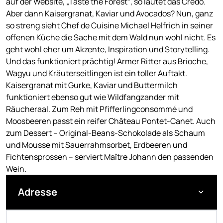
auf der Website, „Taste the Forest“, so lautet das Credo.
Aber dann Kaisergranat, Kaviar und Avocados? Nun, ganz
so streng sieht Chef de Cuisine Michael Helfrich in seiner
offenen Küche die Sache mit dem Wald nun wohl nicht. Es
geht wohl eher um Akzente, Inspiration und Storytelling.
Und das funktioniert prächtig! Armer Ritter aus Brioche,
Wagyu und Kräuterseitlingen ist ein toller Auftakt.
Kaisergranat mit Gurke, Kaviar und Buttermilch
funktioniert ebenso gut wie Wildfangzander mit
Räucheraal. Zum Reh mit Pfifferlingconsommé und
Moosbeeren passt ein reifer Château Pontet-Canet. Auch
zum Dessert – Original-Beans-Schokolade als Schaum
und Mousse mit Sauerrahmsorbet, Erdbeeren und
Fichtensprossen – serviert Maître Johann den passenden
Wein.
Adresse