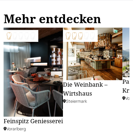
Mehr entdecken
Pan
Die Weinbank –
Kri
Wirtshaus
Vora
Steiermark
Feinspitz Geniesserei
Vorarlberg