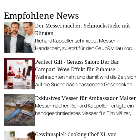
Empfohlene News
Der Messermacher: Schmuckstücke mit
Klingen
Richard Kappeller schmiedet Messer in
Handarbeit, zuletzt für den Gault&Millau Koch
des Jahres. Wir stellen den Salzburger vor.
Perfect Gift - Genuss Salon: Der Bar
Campari-Wow-Effekt für Zuhause
Weihnachten naht und damit wird die Zeit sich
auf die Suche nach passenden Geschenken
zu begeben, immer knapper. Die Gault&Millau
Exklusives Messer für Ambassador Mälzer
Redaktion ist sich sicher, dass ein wenig
Messermacher Richard Kappeller fertigte ein
Inspiration sehr hilfreich sein kann und hat
handgeschmiedetes Messer für Tim Mälzer,
sich entschlossen, sämtliche Geschenkideen
das ihm im festlichen Rahmen der Verleihung
mit euch zu teilen. Von Kochbüchern über
überreicht wurde.
Boxen bis zu Kochkursen, es ist einiges dabei.
Gewinnspiel: Cooking Chef XL von
Allen voran die Angebote von der Bar