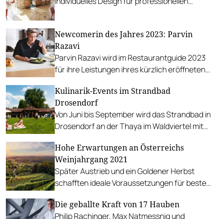
individuelles Design für professionellen
Bareinsatz.
Newcomerin des Jahres 2023: Parvin
Razavi
Parvin Razavi wird im Restaurantguide 2023
für ihre Leistungen ihres kürzlich eröffneten
Restaurants &flora als Newcomerin des
Kulinarik-Events im Strandbad
Jahres ausgezeichnet.
Drosendorf
Von Juni bis September wird das Strandbad in
Drosendorf an der Thaya im Waldviertel mit
genussvollen Veranstaltungen bespielt. Open
Hohe Erwartungen an Österreichs
Air-Kino, Thayabar, Menüs Gastköch*innen
Weinjahrgang 2021
und vieles mehr.
Später Austrieb und ein Goldener Herbst
schafften ideale Voraussetzungen für beste
Qualität. Auch die Menge ist erfreulich.
Die geballte Kraft von 17 Hauben
Philip Rachinger, Max Natmessnig und