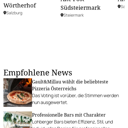
Wörtherhof
Südsteiermark
Sal
Salzburg
Steiermark
Empfohlene News
Gault&Millau wählt die beliebteste
Pizzeria Österreichs
Das Voting ist vorüber, die Stimmen werden
nun ausgewertet.
Professionelle Bars mit Charakter
Lohberger Bars bieten Effizienz, Stil, und