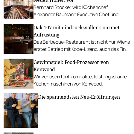
Bernhard Stocker wird Küchenchef,
Alexander Baumann Executive Chef und
Moritz Niederstrasser übernimmt die Bar-
Oak 107 mit eindrucksvoller Gourmet-
Leitung.
Aufrüstung
Das Barbecue-Restaurant ist nicht nur Wiens
erster Betrieb mit Kobe-Lizenz, auch das Fine
Dining-Menü ist hochkarätig.
Gewinnspiel: Food-Prozessor von
Kenwood
Wir verlosen fünf kompakte, leistungsstarke
Küchenmaschinen von Kenwood.
Die spannendsten Neu-Eröffnungen