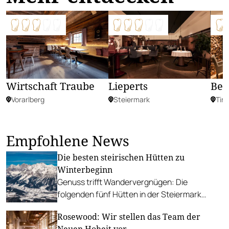
Lieperts
Wirtschaft Traube
Ber
Steiermark
Vorarlberg
Tiro
Empfohlene News
Die besten steirischen Hütten zu
Winterbeginn
Genuss trifft Wandervergnügen: Die
folgenden fünf Hütten in der Steiermark
versprechen beste Kulinarik inmitten
Rosewood: Wir stellen das Team der
winterlicher Idylle.
Neuen Hoheit vor