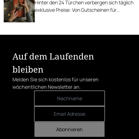
Hinter den 24 Türchen verbergen sich täglich
exklusive Preise: Von Gutscheinen für
genussvolle Dinners und luxuriöse
Hotelaufenthalte bis hin zu edlen
Delikatessen und weiteren köstlichen
Überraschungen.
Auf dem Laufenden
bleiben
Melden Sie sich kostenlos für unseren
wöchentlichen Newsletter an.
Abonnieren