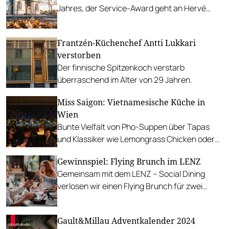
Jahres, der Service-Award geht an Hervé
Parmentier aus dem Pariser Restaurant
Gagnaire. PLUS: Größen der Zukunft.
Frantzén-Küchenchef Antti Lukkari
verstorben
Der finnische Spitzenkoch verstarb
überraschend im Alter von 29 Jahren.
Miss Saigon: Vietnamesische Küche in
Wien
Bunte Vielfalt von Pho-Suppen über Tapas
und Klassiker wie Lemongrass Chicken oder
Shaken Beef Steak bis zu Champagner und
Gewinnspiel: Flying Brunch im LENZ
Cocktails.
Gemeinsam mit dem LENZ – Social Dining
verlosen wir einen Flying Brunch für zwei
Personen.
Gault&Millau Adventkalender 2024