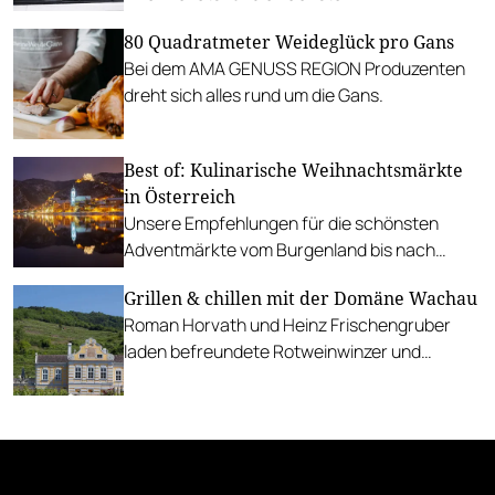
UNBESCHWIPST-Tastings.
80 Quadratmeter Weideglück pro Gans
Bei dem AMA GENUSS REGION Produzenten
dreht sich alles rund um die Gans.
Best of: Kulinarische Weihnachtsmärkte
in Österreich
Unsere Empfehlungen für die schönsten
Adventmärkte vom Burgenland bis nach
Vorarlberg.
Grillen & chillen mit der Domäne Wachau
Roman Horvath und Heinz Frischengruber
laden befreundete Rotweinwinzer und
begeisterte Rotweintrinker zum Winzer-BBQ.
Den Auftakt macht Albert Gesellmann.