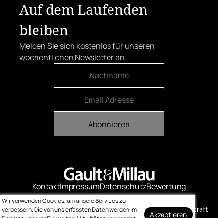
Auf dem Laufenden
bleiben
Melden Sie sich kostenlos für unseren
wöchentlichen Newsletter an.
Abonnieren
Kontakt
Impressum
Datenschutz
Bewertung
Logo-Downloads
Wir verwenden Cookies, um unsere Services zu
© Gault & Millau
Made with ❤️ by bitcraft
verbessern. Die von uns erfassten Daten werden im
Akzeptieren