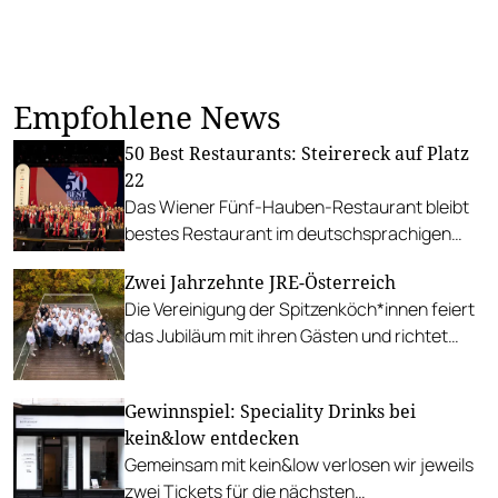
Empfohlene News
50 Best Restaurants: Steirereck auf Platz
22
Das Wiener Fünf-Hauben-Restaurant bleibt
bestes Restaurant im deutschsprachigen
Raum. Disfrutar in Barcelona ist bestes
Zwei Jahrzehnte JRE-Österreich
Restaurant der Welt.
Die Vereinigung der Spitzenköch*innen feiert
das Jubiläum mit ihren Gästen und richtet
mehrere hochkarätige Veranstaltungen aus.
Gewinnspiel: Speciality Drinks bei
kein&low entdecken
Gemeinsam mit kein&low verlosen wir jeweils
zwei Tickets für die nächsten