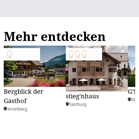
Mehr entdecken
Bergblick der
G’S
stieg'nhaus
Gasthof
Ste
Salzburg
Vorarlberg