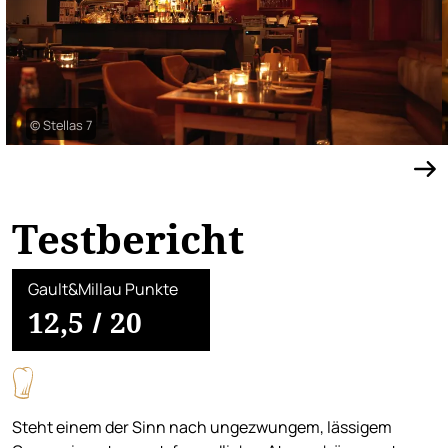
© Stellas 7
Testbericht
Gault&Millau Punkte
12,5
/
20
Steht einem der Sinn nach ungezwungem, lässigem