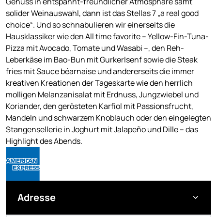
Genuss in entspannt-freundlicher Atmosphäre samt
solider Weinauswahl, dann ist das Stellas 7 „a real good
choice“. Und so schnabulieren wir einerseits die
Hausklassiker wie den All time favorite – Yellow-Fin-Tuna-
Pizza mit Avocado, Tomate und Wasabi –, den Reh-
Leberkäse im Bao-Bun mit Gurkerlsenf sowie die Steak
fries mit Sauce béarnaise und andererseits die immer
kreativen Kreationen der Tageskarte wie den herrlich
molligen Melanzanisalat mit Erdnuss, Jungzwiebel und
Koriander, den gerösteten Karfiol mit Passionsfrucht,
Mandeln und schwarzem Knoblauch oder den eingelegten
Stangensellerie in Joghurt mit Jalapeño und Dille – das
Highlight des Abends.
Adresse