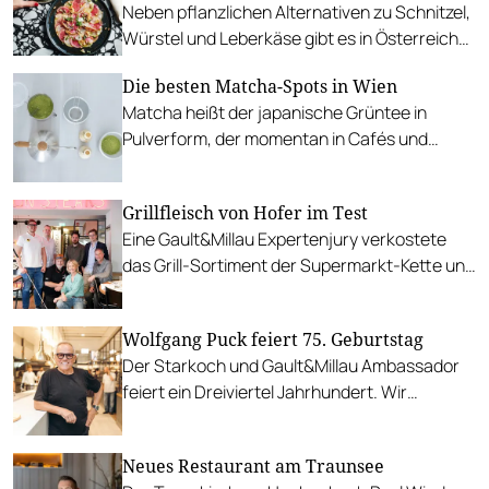
Neben pflanzlichen Alternativen zu Schnitzel,
ist. Ein Fest mit alles also.
Würstel und Leberkäse gibt es in Österreich
auch hochkarätige Restaurants, die sich der
Die besten Matcha-Spots in Wien
gemüsereichen Küche verschrieben haben.
Matcha heißt der japanische Grüntee in
Für den anstehenden World Vegan Day am 1.
Pulverform, der momentan in Cafés und
November stellen wir die Besten vor.
Teehäusern der Stadt trendet. Wir verraten,
wo er besonders gut schmeckt.
Grillfleisch von Hofer im Test
Eine Gault&Millau Expertenjury verkostete
das Grill-Sortiment der Supermarkt-Kette und
kürte Favoriten in den Kategorien Geflügel,
Schwein und Rind.
Wolfgang Puck feiert 75. Geburtstag
Der Starkoch und Gault&Millau Ambassador
feiert ein Dreiviertel Jahrhundert. Wir
gratulieren herzlich.
Neues Restaurant am Traunsee