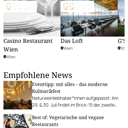
Das Loft
Casino Restaurant
G’S
Wien
Wien
Ste
Wien
Empfohlene News
Eventtipp: mit alles – das moderne
Kulinarikfest
Naturweinliebhaber*innen aufgepasst: Am
29. & 30. Juli findet im Brick-15 der zweite
Streich der „mit alles“ Eventreihe statt. Was
Best of: Vegetarische und vegane
es dort gibt? Naturweine, Delikatessen,
Restaurants
Tischkultur und natürlich alles, was sonst gut