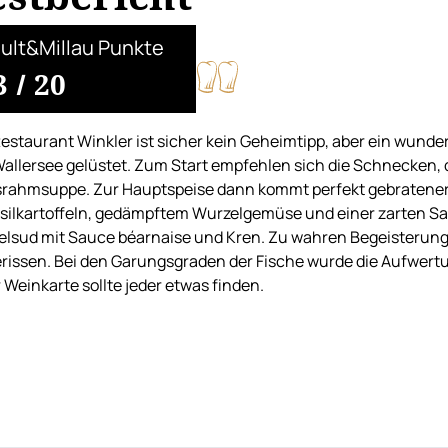
ult&Millau Punkte
3
/
20
estaurant Winkler ist sicher kein Geheimtipp, aber ein wunder
allersee gelüstet. Zum Start empfehlen sich die Schnecken, 
rahmsuppe. Zur Hauptspeise dann kommt perfekt gebratener sa
silkartoffeln, gedämpftem Wurzelgemüse und einer zarten Sau
lsud mit Sauce béarnaise und Kren. Zu wahren Begeisterung
rissen. Bei den Garungsgraden der Fische wurde die Aufwertu
r Weinkarte sollte jeder etwas finden.