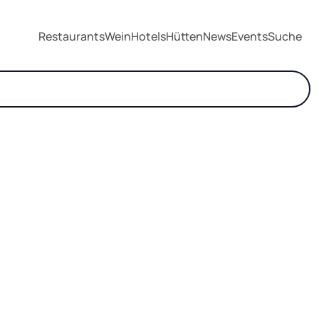
Restaurants
Wein
Hotels
Hütten
News
Events
Suche