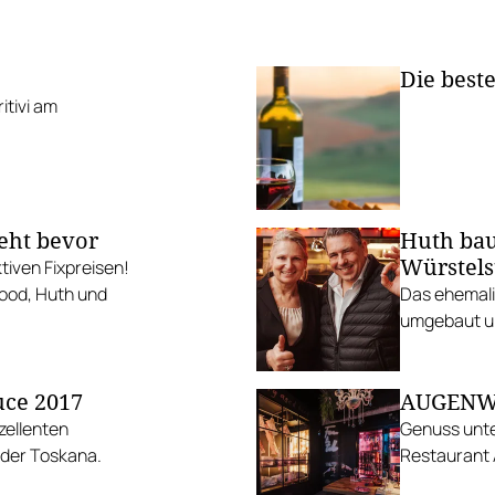
Die best
itivi am
eht bevor
Huth bau
Würstels
iven Fixpreisen!
wood, Huth und
Das ehemali
umgebaut un
uce 2017
AUGENWEI
zellenten
Genuss unte
 der Toskana.
Restaurant