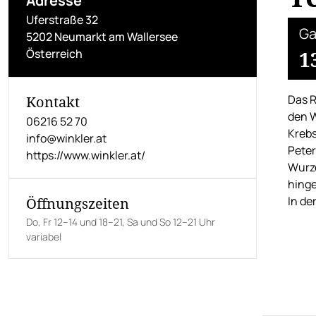
Adresse
Uferstraße 32
Ga
5202 Neumarkt am Wallersee
Österreich
1
Das R
Kontakt
den W
06216 52 70
Krebs
info@winkler.at
Peter
https://www.winkler.at/
Wurze
hinge
In de
Öffnungszeiten
Do, Fr 12–14 und 18–21, Sa und So 12–21 Uhr
variabel