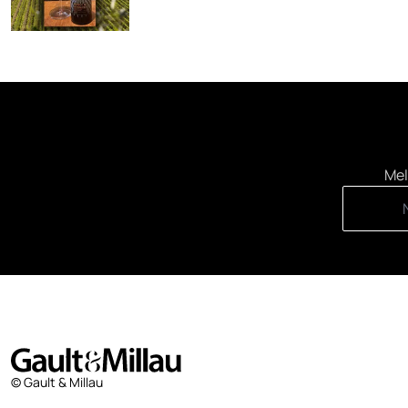
Mel
© Gault & Millau