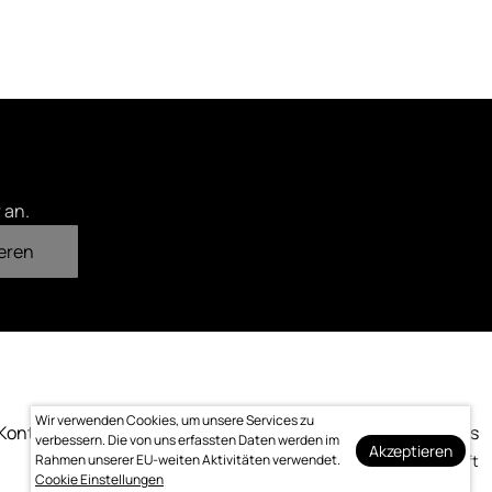
 an.
eren
Wir verwenden Cookies, um unsere Services zu
Kontakt
Impressum
Datenschutz
Bewertung
Logo-Downloads
verbessern. Die von uns erfassten Daten werden im
Akzeptieren
Rahmen unserer EU-weiten Aktivitäten verwendet.
Made with ❤️ by bitcraft
Cookie Einstellungen