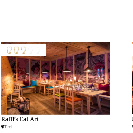
Raffl’s Eat Art
Tirol