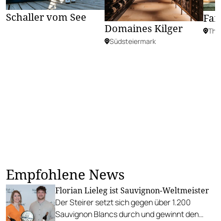
Schaller vom See
Fam
Domaines Kilger
The
Südsteiermark
Empfohlene News
Florian Lieleg ist Sauvignon-Weltmeister
Der Steirer setzt sich gegen über 1.200
Sauvignon Blancs durch und gewinnt den