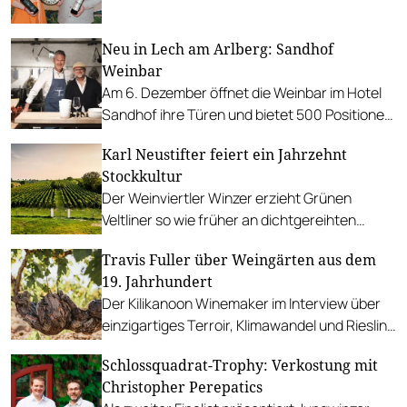
Concours Mondial du Sauvignon.
Neu in Lech am Arlberg: Sandhof
Weinbar
Am 6. Dezember öffnet die Weinbar im Hotel
Sandhof ihre Türen und bietet 500 Positionen
nach dem Konzept des trinkreif-Teams.
Karl Neustifter feiert ein Jahrzehnt
Stockkultur
Der Weinviertler Winzer erzieht Grünen
Veltliner so wie früher an dichtgereihten
Stöcken ohne Drahtrahmen.
Travis Fuller über Weingärten aus dem
19. Jahrhundert
Der Kilikanoon Winemaker im Interview über
einzigartiges Terroir, Klimawandel und Riesling
aus Australien.
Schlossquadrat-Trophy: Verkostung mit
Christopher Perepatics