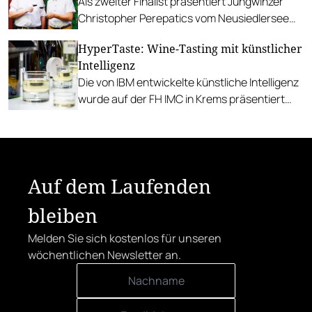
Als zweiter Finalist präsentiert Jungwinzer
Christopher Perepatics vom Neusiedlersee
am 14. November seine Weine.
HyperTaste: Wine-Tasting mit künstlicher
Intelligenz
Die von IBM entwickelte künstliche Intelligenz
wurde auf der FH IMC in Krems präsentiert
und forderte Besucher*innen zu einer
Verkostungschallenge heraus.
Auf dem Laufenden
bleiben
Melden Sie sich kostenlos für unseren
wöchentlichen Newsletter an.