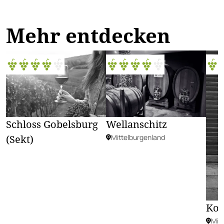
Mehr entdecken
Schloss Gobelsburg
Wellanschitz
(Sekt)
Mittelburgenland
Kol
Mit