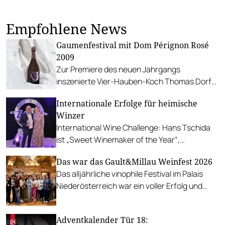
Empfohlene News
Gaumenfestival mit Dom Pérignon Rosé
2009
Zur Premiere des neuen Jahrgangs
inszenierte Vier-Hauben-Koch Thomas Dorfer
ein hochkarätiges Menü im Landhaus Bacher.
Internationale Erfolge für heimische
Winzer
International Wine Challenge: Hans Tschida
ist „Sweet Winemaker of the Year“,
Schneeberger stellt den besten Sauvignon
Das war das Gault&Millau Weinfest 2026
Blanc, die Winzer Krems den besten Riesling.
Das alljährliche vinophile Festival im Palais
Niederösterreich war ein voller Erfolg und
begrüßte zahlreiche Winzer:innen wie Gäste.
Wir präsentieren die besten Impressionen.
Adventkalender Tür 18: