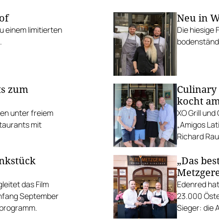
of
Neu in W
 einem limitierten
Die hiesige 
.
bodenständi
ts zum
Culinary
kocht am
ten unter freiem
XO Grill un
taurants mit
„Amigos Lati
Richard Rauc
unkstück
„Das best
Metzgere
eitet das Film
Edenred hat
Anfang September
23.000 Öste
gsprogramm.
Sieger: die 