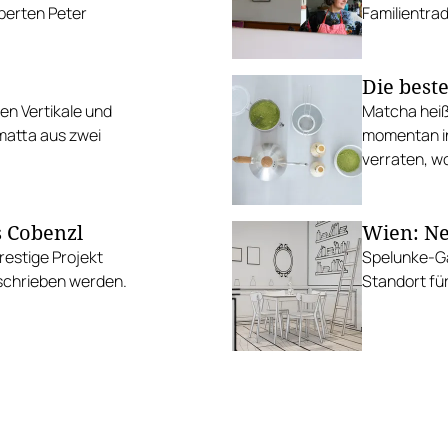
erten Peter
Familientrad
die wohl be
Die best
en Vertikale und
Matcha heiß
matta aus zwei
momentan in
verraten, w
 Cobenzl
Wien: Ne
estige Projekt
Spelunke-Ga
schrieben werden.
Standort für