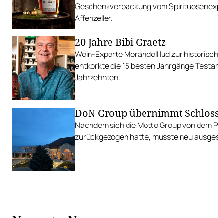
Geschenkverpackung vom Spirituosenexp
Affenzeller.
20 Jahre Bibi Graetz
Wein-Experte Morandell lud zur historisch
entkorkte die 15 besten Jahrgänge Testa
Jahrzehnten.
DoN Group übernimmt Schloss
Nachdem sich die Motto Group von dem Pr
zurückgezogen hatte, musste neu ausge