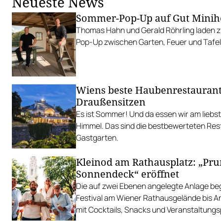
Neueste News
Sommer-Pop-Up auf Gut Minih
Thomas Hahn und Gerald Röhrling laden zu
Pop-Up zwischen Garten, Feuer und Tafel
Wiens beste Haubenrestauran
Draußensitzen
Es ist Sommer! Und da essen wir am liebs
Himmel. Das sind die bestbewerteten Res
Gastgarten.
Kleinod am Rathausplatz: „Pr
Sonnendeck“ eröffnet
Die auf zwei Ebenen angelegte Anlage begl
Festival am Wiener Rathausgelände bis 
mit Cocktails, Snacks und Veranstaltun