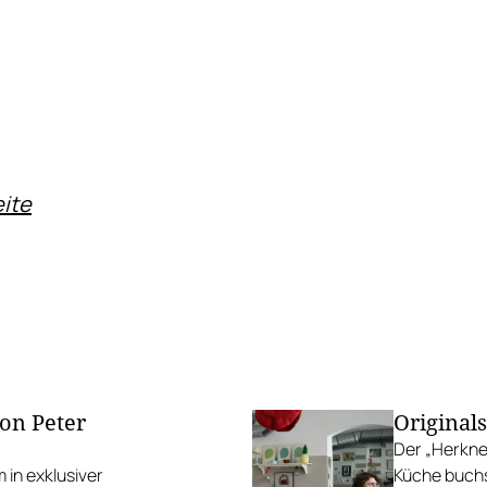
ite
on Peter
Original
Der „Herkne
in exklusiver
Küche buchs