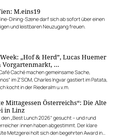
ien: M.eins19
Fine-Dining-Szene darf sich ab sofort über einen
gen und leistbaren Neuzugang freuen.
 Week: „Hof & Herd”, Lucas Huemer
 Vorgartenmarkt, …
d Café Caché machen gemeinsame Sache,
nos“ im Z'SOM, Charles Ingvar gastiert im Patata,
h kocht in der Riederalm u.v.m.
e Mittagessen Österreichs“: Die Alte
i in Linz
 den „Best Lunch 2026“ gesucht – und rund
rreicher:innen haben abgestimmt. Der klare
Alte Metzgerei holt sich den begehrten Award in