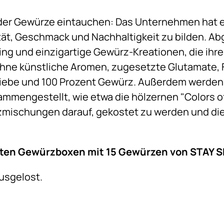
 der Gewürze eintauchen: Das Unternehmen hat es
tät, Geschmack und Nachhaltigkeit zu bilden. A
ing und einzigartige Gewürz-Kreationen, die ihr
ohne künstliche Aromen, zugesetzte Glutamate, F
n Liebe und 100 Prozent Gewürz. Außerdem werde
mengestellt, wie etwa die hölzernen "Colors 
zmischungen darauf, gekostet zu werden und di
nten Gewürzboxen mit 15 Gewürzen von
STAY 
ausgelost.