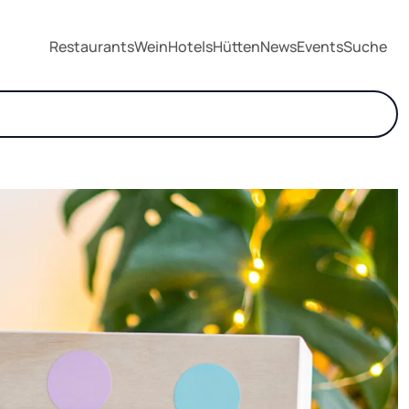
Restaurants
Wein
Hotels
Hütten
News
Events
Suche