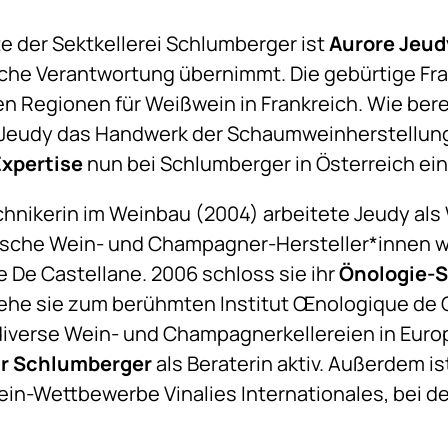
te der Sektkellerei Schlumberger ist
Aurore Jeudy
che Verantwortung übernimmt. Die gebürtige F
en Regionen für Weißwein in Frankreich. Wie ber
 Jeudy das Handwerk der Schaumweinherstellung
Expertise
nun bei Schlumberger in Österreich ein
hnikerin im Weinbau (2004) arbeitete Jeudy als 
sische Wein- und Champagner-Hersteller*innen 
 De Castellane. 2006 schloss sie ihr
Önologie-
 ehe sie zum berühmten Institut Œnologique de
 diverse Wein- und Champagnerkellereien in Europ
ür Schlumberger
als Beraterin aktiv. Außerdem ist
in-Wettbewerbe Vinalies Internationales, bei de