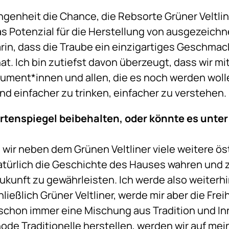
gangenheit die Chance, die Rebsorte Grüner Veltl
das Potenzial für die Herstellung von ausgezeic
arin, dass die Traube ein einzigartiges Geschmack
t. Ich bin zutiefst davon überzeugt, dass wir mi
ment*innen und allen, die es noch werden woll
nd einfacher zu trinken, einfacher zu verstehen.
rtenspiegel beibehalten, oder könnte es unter
ir neben dem Grünen Veltliner viele weitere ös
atürlich die Geschichte des Hauses wahren und 
kunft zu gewährleisten. Ich werde also weiterhin
ießlich Grüner Veltliner, werde mir aber die Fre
chon immer eine Mischung aus Tradition und Inn
ode Traditionelle herstellen, werden wir auf me