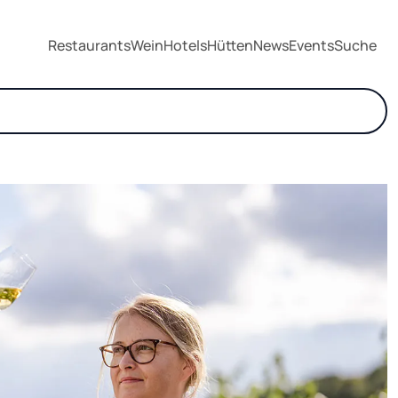
Restaurants
Wein
Hotels
Hütten
News
Events
Suche