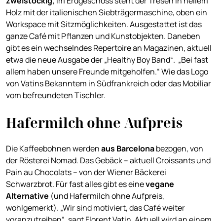
zweistöckig
; im Erdgeschoss steht der Tresen in hellem
Holz mit der italienischen Siebträgermaschine, oben ein
Workspace mit Sitzmöglichkeiten. Ausgestattet ist das
ganze Café mit Pflanzen und Kunstobjekten. Daneben
gibt es ein wechselndes Repertoire an Magazinen, aktuell
etwa die neue Ausgabe der „Healthy Boy Band“. „Bei fast
allem haben unsere Freunde mitgeholfen.“ Wie das Logo
von Vatins Bekanntem in Südfrankreich oder das Mobiliar
vom befreundeten Tischler.
Hafermilch ohne Aufpreis
Die Kaffeebohnen werden
aus Barcelona
bezogen, von
der Rösterei Nomad. Das Gebäck – aktuell Croissants und
Pain au Chocolats – von der Wiener Bäckerei
Schwarzbrot. Für fast alles gibt es eine
vegane
Alternative
(und Hafermilch ohne Aufpreis,
wohlgemerkt). „Wir sind motiviert, das Café weiter
voranzutreiben“, sagt Florent Vatin. Aktuell wird an einem