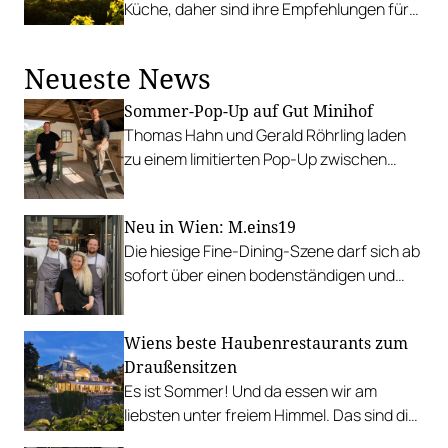
Küche, daher sind ihre Empfehlungen für
Fine Dining und Wirtshäuser besonders
wertvoll.
Neueste News
Sommer-Pop-Up auf Gut Minihof
Thomas Hahn und Gerald Röhrling laden
zu einem limitierten Pop-Up zwischen
Garten, Feuer und Tafel.
Neu in Wien: M.eins19
Die hiesige Fine-Dining-Szene darf sich ab
sofort über einen bodenständigen und
leistbaren Neuzugang freuen.
Wiens beste Haubenrestaurants zum
Draußensitzen
Es ist Sommer! Und da essen wir am
liebsten unter freiem Himmel. Das sind die
bestbewerteten Restaurants mit