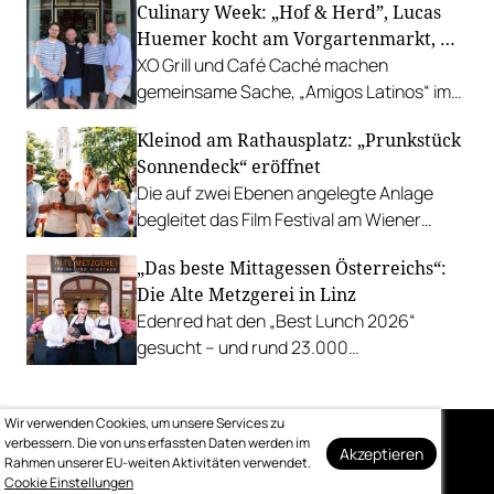
Culinary Week: „Hof & Herd”, Lucas
Gastgarten.
Huemer kocht am Vorgartenmarkt, …
XO Grill und Café Caché machen
gemeinsame Sache, „Amigos Latinos“ im
Z'SOM, Charles Ingvar gastiert im Patata,
Kleinod am Rathausplatz: „Prunkstück
Richard Rauch kocht in der Riederalm
Sonnendeck“ eröffnet
u.v.m.
Die auf zwei Ebenen angelegte Anlage
begleitet das Film Festival am Wiener
Rathausgelände bis Anfang September
„Das beste Mittagessen Österreichs“:
mit Cocktails, Snacks und
Die Alte Metzgerei in Linz
Veranstaltungsprogramm.
Edenred hat den „Best Lunch 2026“
gesucht – und rund 23.000
Österreicher:innen haben abgestimmt.
Der klare Sieger: die Alte Metzgerei holt
Wir verwenden Cookies, um unsere Services zu
sich den begehrten Award in die Linzer
verbessern. Die von uns erfassten Daten werden im
Herrenstraße.
Akzeptieren
Rahmen unserer EU-weiten Aktivitäten verwendet.
Auf dem Laufenden
Cookie Einstellungen