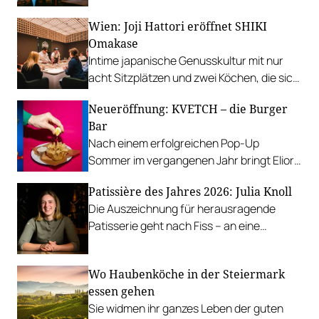
Betrieb Gasthof Rahofer in Kronstorf.
Wien: Joji Hattori eröffnet SHIKI
Omakase
Intime japanische Genusskultur mit nur
acht Sitzplätzen und zwei Köchen, die sich
exklusiv um die Gäste kümmern.
Neueröffnung: KVETCH – die Burger
Bar
Nach einem erfolgreichen Pop-Up
Sommer im vergangenen Jahr bringt Elior
Molcho das Smashed Burger – oder auch
Patissière des Jahres 2026: Julia Knoll
„kvetched“ Burger Konzept – jetzt
Die Auszeichnung für herausragende
langfristig auf die Taborstraße.
Patisserie geht nach Fiss – an eine
aufstrebende Konditorin.
Wo Haubenköche in der Steiermark
essen gehen
Sie widmen ihr ganzes Leben der guten