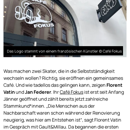
Das Logo stammt von einem französischen Künstler © Café Fokus
Was machen zwei Skater, die in die Selbstständigkeit
wechseln wollen? Richtig, sie eröffnen ein gemeinsames
Café. Und wie tadellos das gelingen kann, zeigen
Florent
Vatin
und
Jan Federer
. Ihr
Café Fokus
ist erst seit Anfang
Jänner geöffnet und zählt bereits jetzt zahlreiche
Stammkund*innen. „Die Menschen aus der
Nachbarschaft waren schon während der Renovierung
neugierig, was hier am Entstehen ist“, sagt Florent Vatin
im Gespräch mit Gault&Millau. Da begannen die ersten