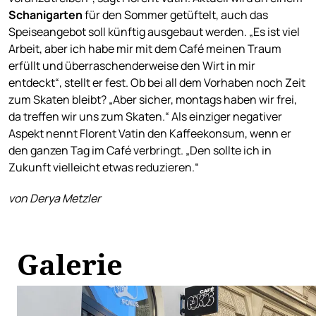
Schanigarten
für den Sommer getüftelt, auch das
Speiseangebot soll künftig ausgebaut werden. „Es ist viel
Arbeit, aber ich habe mir mit dem Café meinen Traum
erfüllt und überraschenderweise den Wirt in mir
entdeckt“, stellt er fest. Ob bei all dem Vorhaben noch Zeit
zum Skaten bleibt? „Aber sicher, montags haben wir frei,
da treffen wir uns zum Skaten.“ Als einziger negativer
Aspekt nennt Florent Vatin den Kaffeekonsum, wenn er
den ganzen Tag im Café verbringt. „Den sollte ich in
Zukunft vielleicht etwas reduzieren.“
von Derya Metzler
Galerie