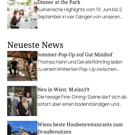
Dinner at the Park
Spitzenköche, darunter Norbert
Kulinarische Highlights vom 19. Juni bis 2.
Niederkofler und Jean-Philippe Blondet.
September in vier Gängen von unseren
Haubenköch:innen und Newcomer:innen
im einzigartigen Ambiente des Palais
Freiluft.
Neueste News
Sommer-Pop-Up auf Gut Minihof
Thomas Hahn und Gerald Röhrling laden
zu einem limitierten Pop-Up zwischen
Garten, Feuer und Tafel.
Neu in Wien: M.eins19
Die hiesige Fine-Dining-Szene darf sich ab
sofort über einen bodenständigen und
leistbaren Neuzugang freuen.
Wiens beste Haubenrestaurants zum
Draußensitzen