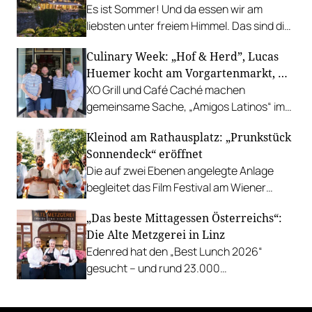
Es ist Sommer! Und da essen wir am
liebsten unter freiem Himmel. Das sind die
bestbewerteten Restaurants mit
Culinary Week: „Hof & Herd”, Lucas
Gastgarten.
Huemer kocht am Vorgartenmarkt, …
XO Grill und Café Caché machen
gemeinsame Sache, „Amigos Latinos“ im
Z'SOM, Charles Ingvar gastiert im Patata,
Kleinod am Rathausplatz: „Prunkstück
Richard Rauch kocht in der Riederalm
Sonnendeck“ eröffnet
u.v.m.
Die auf zwei Ebenen angelegte Anlage
begleitet das Film Festival am Wiener
Rathausgelände bis Anfang September
„Das beste Mittagessen Österreichs“:
mit Cocktails, Snacks und
Die Alte Metzgerei in Linz
Veranstaltungsprogramm.
Edenred hat den „Best Lunch 2026“
gesucht – und rund 23.000
Österreicher:innen haben abgestimmt.
Der klare Sieger: die Alte Metzgerei holt