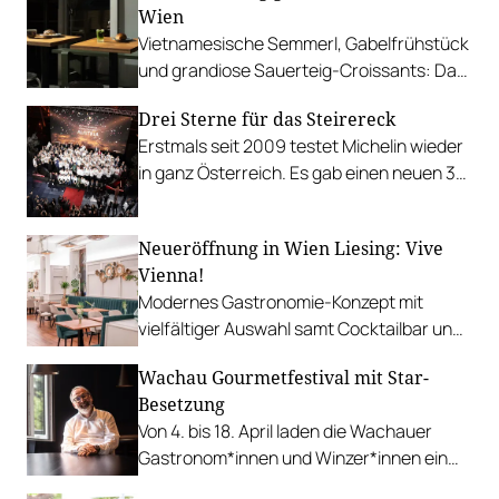
Wien
Vietnamesische Semmerl, Gabelfrühstück
und grandiose Sauerteig-Croissants: Das
sind die Lieblingsplätze der Redaktion für
Drei Sterne für das Steirereck
die morgendliche Verpflegung.
Erstmals seit 2009 testet Michelin wieder
in ganz Österreich. Es gab einen neuen 3-
Sterner und 13 neue 2-Sterne-Betriebe.
Neueröffnung in Wien Liesing: Vive
Vienna!
Modernes Gastronomie-Konzept mit
vielfältiger Auswahl samt Cocktailbar und
flexibler Event-Location.
Wachau Gourmetfestival mit Star-
Besetzung
Von 4. bis 18. April laden die Wachauer
Gastronom*innen und Winzer*innen ein
und begrüßen internationale