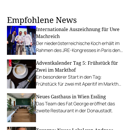
Empfohlene News
Internationale Auszeichnung für Uwe
Machreich
Der niederösterreichische Koch erhält im
Rahmen des JRE-Kongresses in Paris den
„Taste of Origin Award“.
Adventkalender Tag 5: Frühstück für
Zwei im Markthof
Ein besonderer Start in den Tag:
Frühstück für zwei mit Aperitif im Markthof
im Wienerwald – wo Regionalität auf
Neues Gasthaus in Wien Essling
Genuss trifft.
Das Team des Fat George eröffnet das
zweite Restaurant in der Donaustadt.