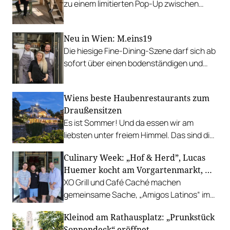
zu einem limitierten Pop-Up zwischen
Garten, Feuer und Tafel.
Neu in Wien: M.eins19
Die hiesige Fine-Dining-Szene darf sich ab
sofort über einen bodenständigen und
leistbaren Neuzugang freuen.
Wiens beste Haubenrestaurants zum
Draußensitzen
Es ist Sommer! Und da essen wir am
liebsten unter freiem Himmel. Das sind die
bestbewerteten Restaurants mit
Culinary Week: „Hof & Herd”, Lucas
Gastgarten.
Huemer kocht am Vorgartenmarkt, …
XO Grill und Café Caché machen
gemeinsame Sache, „Amigos Latinos“ im
Z'SOM, Charles Ingvar gastiert im Patata,
Kleinod am Rathausplatz: „Prunkstück
Richard Rauch kocht in der Riederalm
Sonnendeck“ eröffnet