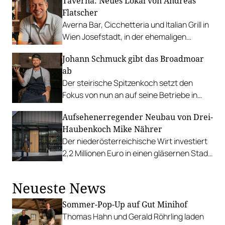
Taverna: Neues Lokal von Andreas
Flatscher
Averna Bar, Cicchetteria und Italian Grill in
Wien Josefstadt, in der ehemaligen
"Wäscherei".
Johann Schmuck gibt das Broadmoar
ab
Der steirische Spitzenkoch setzt den
Fokus von nun an auf seine Betriebe in
Stainz. Patrick Faist und Birgit Preschan
Aufsehenerregender Neubau von Drei-
führen das Restaurant weiter.
Haubenkoch Mike Nährer
Der niederösterreichische Wirt investiert
2,2 Millionen Euro in einen gläsernen Stadl
und setzt ein starkes Zeichen gegen das
Wirtshaussterben.
Neueste News
Sommer-Pop-Up auf Gut Minihof
Thomas Hahn und Gerald Röhrling laden