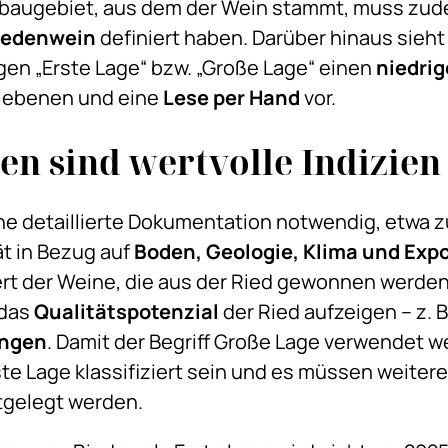
baugebiet, aus dem der Wein stammt, muss zude
Riedenwein
definiert haben. Darüber hinaus sieht
n „Erste Lage“ bzw. „Große Lage“ einen
niedri
riebenen und eine
Lese per Hand
vor.
n sind wertvolle Indizien
 eine detaillierte Dokumentation notwendig, etwa
ät in Bezug auf
Boden, Geologie, Klima und Expo
t der Weine, die aus der Ried gewonnen werde
 das
Qualitätspotenzial
der Ried aufzeigen – z. B
ngen
. Damit der Begriff Große Lage verwendet 
ste Lage klassifiziert sein und es müssen weiter
tgelegt werden.