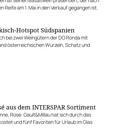
el hat seinen Basaltwein präsentiert, der nach
n Reife am 1. Mai in den Verkauf gegangen ist.
kisch-Hotspot Südspanien
ch bei zwei Weingütern der DO Ronda mit
nd österreichischen Wurzeln, Schatz und
sé aus dem INTERSPAR Sortiment
ne, Rosé: Gault&Millau hat sich durch das
ostet und fünf Favoriten für Urlaub im Glas