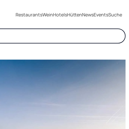
Restaurants
Wein
Hotels
Hütten
News
Events
Suche