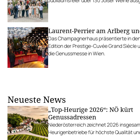
Jubiläumsfeier über 130 Joiser Weine au
Laurent-Perrier am Arlberg un
Das Champagnerhaus präsentierte in den
Edition der Prestige-Cuvée Grand Siècle 
die Genussmesse in Wien.
Neueste News
„Top-Heurige 2026“: NÖ kürt
Genussadressen
Niederösterreich zeichnet 2026 insgesam
Heurigenbetriebe für höchste Qualität und