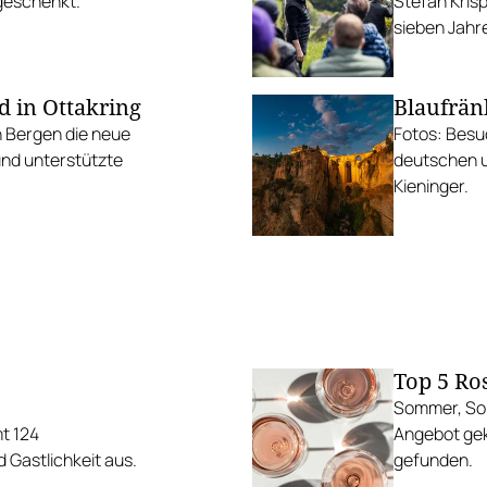
sgeschenkt.
Stefan Krisp
sieben Jahre
d in Ottakring
Blaufrän
 Bergen die neue
Fotos: Besu
und unterstützte
deutschen u
Kieninger.
Top 5 Ro
Sommer, Son
t 124
Angebot gek
 Gastlichkeit aus.
gefunden.