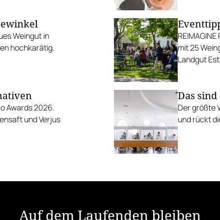
eewinkel
Eventtip
ues Weingut in
REIMAGINE P
nen hochkarätig.
mit 25 Weing
Landgut Est
nativen
Das sind
ero Awards 2026.
Der größte 
ensaft und Verjus
und rückt d
Auf dem Laufenden bleiben