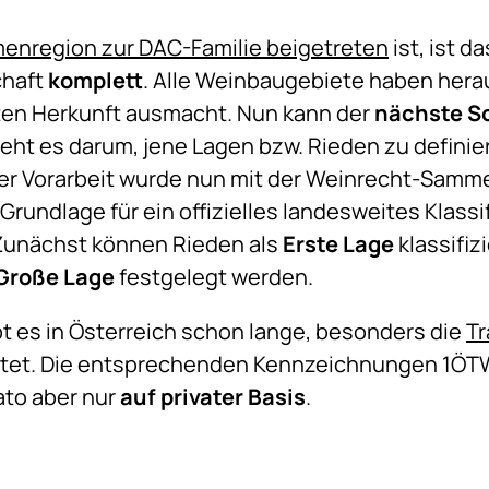
enregion zur DAC-Familie beigetreten
ist, ist d
chaft
komplett
. Alle Weinbaugebiete haben hera
ten Herkunft ausmacht. Nun kann der
nächste Sc
geht es darum, jene Lagen bzw. Rieden zu definie
ver Vorarbeit wurde nun mit der Weinrecht-Samm
rundlage für ein offizielles landesweites Klass
 Zunächst können Rieden als
Erste Lage
klassifiz
Große Lage
festgelegt werden.
bt es in Österreich schon lange, besonders die
Tr
eistet. Die entsprechenden Kennzeichnungen 1ÖT
ato aber nur
auf privater Basis
.