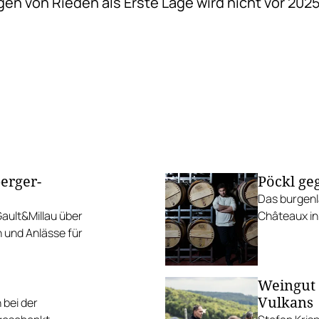
gen von Rieden als Erste Lage wird nicht vor 202
erger-
Pöckl ge
Das burgenl
Gault&Millau über
Châteaux in
n und Anlässe für
Weingut 
Vulkans
 bei der