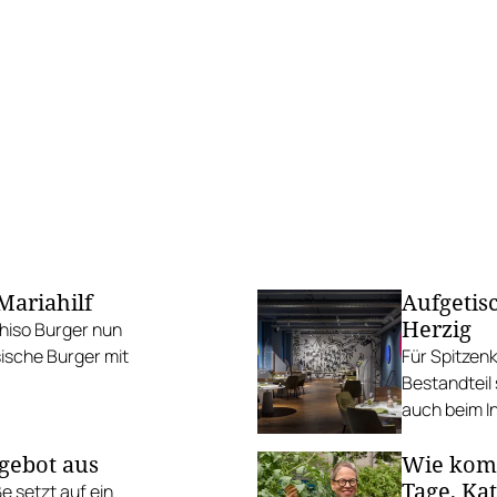
Mariahilf
Aufgetis
Herzig
Shiso Burger nun
sische Burger mit
Für Spitzenk
Bestandteil 
auch beim In
gebot aus
Wie komm
Tage, Ka
e setzt auf ein