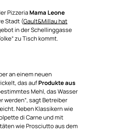
er Pizzeria
Mama Leone
e Stadt (
Gault&Millau hat
gebot in der Schellinggasse
Wolke“ zu Tisch kommt.
aber an einem neuen
ckelt, das auf
Produkte aus
n bestimmtes Mehl, das Wasser
er werden“, sagt Betreiber
eicht. Neben Klassikern wie
olpette di Carne und mit
itäten wie Prosciutto aus dem