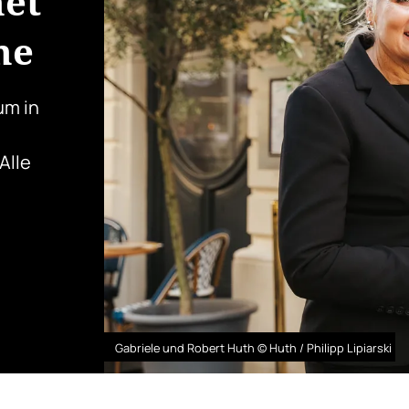
net
ne
um in
Alle
Gabriele und Robert Huth © Huth / Philipp Lipiarski