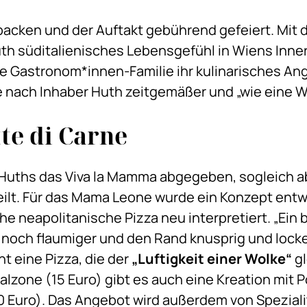
acken und der Auftakt gebührend gefeiert. Mit d
th süditalienisches Lebensgefühl in Wiens Inner
die Gastronom*innen-Familie ihr kulinarisches An
e nach Inhaber Huth zeitgemäßer und „wie eine 
te di Carne
Huths das Viva la Mamma abgegeben, sogleich 
eilt. Für das Mama Leone wurde ein Konzept entwi
che neapolitanische Pizza neu interpretiert. „Ei
g noch flaumiger und den Rand knusprig und lock
t eine Pizza, die der
„Luftigkeit einer Wolke“
gl
alzone (15 Euro) gibt es auch eine Kreation mit P
0 Euro). Das Angebot wird außerdem von Spezial