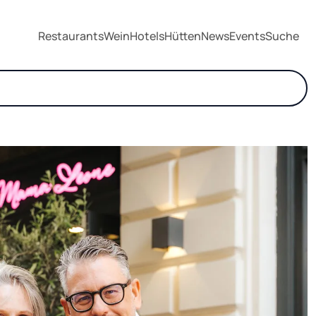
Restaurants
Wein
Hotels
Hütten
News
Events
Suche