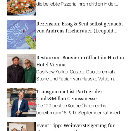
die beliebte Pizzeria ihren dritten in der
SCS in Wiener Neudorf.
Rezension: Essig & Senf selbst gemacht
von Andreas Fischerauer (Leopold
Stocker Verlag)
Restaurant Bouvier eröffnet im Hoxton
Hotel Vienna
Das New Yorker Gastro-Duo Jeremiah
Stone und Fabian von Hauske Valtierra
vom Restaurant Wildair setzt auf einen
Transgourmet ist Partner der
Mix aus amerikanischer und französischer
Gault&Millau Genussmesse
Küche.
Die 100 besten Köche Österreichs
bereiten am 16. & 17. September raffinierte
Kreationen zu, bei der Beschaffung der
Event-Tipp: Weinversteigerung für
Zutaten werden sie von Transgourmet