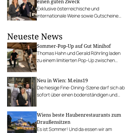
einen guten Zweck
unterstützt.
Exklusive österreichische und
internationale Weine sowie Gutscheine
angesehener Restaurants kommen für
einen guten Zweck unter den Hammer.
Neueste News
Sommer-Pop-Up auf Gut Minihof
Thomas Hahn und Gerald Röhrling laden
zu einem limitierten Pop-Up zwischen
Garten, Feuer und Tafel.
Neu in Wien: M.eins19
Die hiesige Fine-Dining-Szene darf sich ab
sofort über einen bodenständigen und
leistbaren Neuzugang freuen.
Wiens beste Haubenrestaurants zum
Draußensitzen
Es ist Sommer! Und da essen wir am