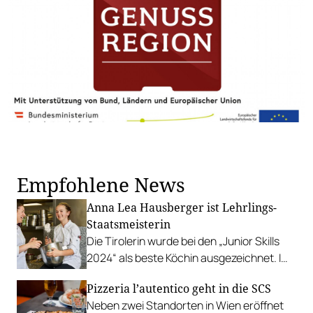
Empfohlene News
Anna Lea Hausberger ist Lehrlings-
Staatsmeisterin
Die Tirolerin wurde bei den „Junior Skills
2024“ als beste Köchin ausgezeichnet. Im
Böglerhof kann man ihr Siegermenü
Pizzeria l’autentico geht in die SCS
genießen.
Neben zwei Standorten in Wien eröffnet