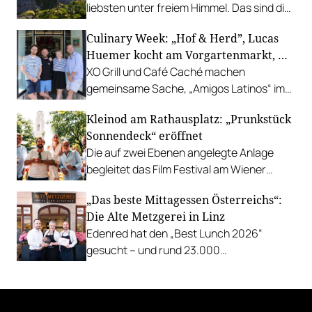
liebsten unter freiem Himmel. Das sind die
bestbewerteten Restaurants mit
Culinary Week: „Hof & Herd”, Lucas
Gastgarten.
Huemer kocht am Vorgartenmarkt, …
XO Grill und Café Caché machen
gemeinsame Sache, „Amigos Latinos“ im
Z'SOM, Charles Ingvar gastiert im Patata,
Kleinod am Rathausplatz: „Prunkstück
Richard Rauch kocht in der Riederalm
Sonnendeck“ eröffnet
u.v.m.
Die auf zwei Ebenen angelegte Anlage
begleitet das Film Festival am Wiener
Rathausgelände bis Anfang September
„Das beste Mittagessen Österreichs“:
mit Cocktails, Snacks und
Die Alte Metzgerei in Linz
Veranstaltungsprogramm.
Edenred hat den „Best Lunch 2026“
gesucht – und rund 23.000
Österreicher:innen haben abgestimmt.
Der klare Sieger: die Alte Metzgerei holt
sich den begehrten Award in die Linzer