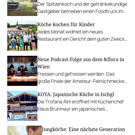
Der Spitzenkoch und der getränkekundige
Gastgeber betreiben einen Foodtruck im
Otto Wagner-Areal auf der Baumgartner
Köche kochen für Kinder
Höhe.
Jedes Monat widmet ein neues
Restaurant ein Gericht dem guten Zweck
und teilt die Einnahmen mit dem SOS-
Kinderdorf.
Neue Podcast-Folge aus dem &flora in
Wien
Fressen und gefressen werden: Das
große Finale der Amateur-Feinschmecker
mit Parvin Razavi.
KOYA: Japanische Küche in Ischgl
Die Trofana Alm eröffnet mit Küchenchef
Klaus Brunmayr ein japanisches
Restaurant mit höchstem Anspruch.
Jungköche: Eine nächste Generation