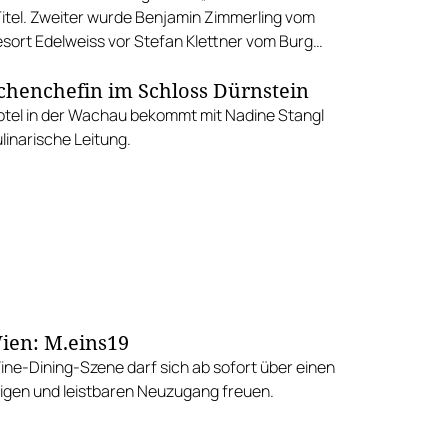
itel. Zweiter wurde Benjamin Zimmerling vom
sort Edelweiss vor Stefan Klettner vom Burg
 in Oberlech.
henchefin im Schloss Dürnstein
tel in der Wachau bekommt mit Nadine Stangl
linarische Leitung.
ien: M.eins19
Fine-Dining-Szene darf sich ab sofort über einen
gen und leistbaren Neuzugang freuen.