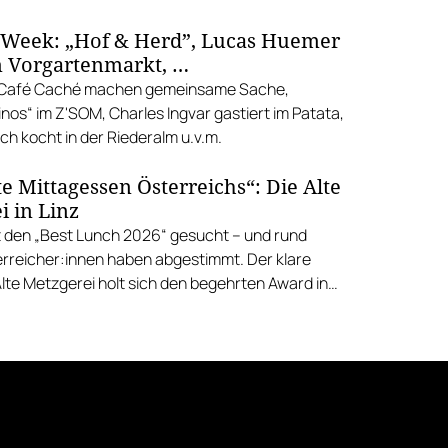
 Week: „Hof & Herd”, Lucas Huemer
 Vorgartenmarkt, …
d Café Caché machen gemeinsame Sache,
nos“ im Z'SOM, Charles Ingvar gastiert im Patata,
h kocht in der Riederalm u.v.m.
e Mittagessen Österreichs“: Die Alte
i in Linz
 den „Best Lunch 2026“ gesucht – und rund
rreicher:innen haben abgestimmt. Der klare
Alte Metzgerei holt sich den begehrten Award in
errenstraße.