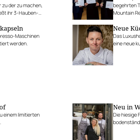
r zu der zu machen,
begehrten T
ießt ihr 3-Hauben-
Mountain Re
Vital Resort
rkapseln
Neue Küc
spresso-Maschinen
Das Luxusho
iert werden.
eine neue ku
of
Neu in W
 einem limitierten
Die hiesige 
.
bodenständi