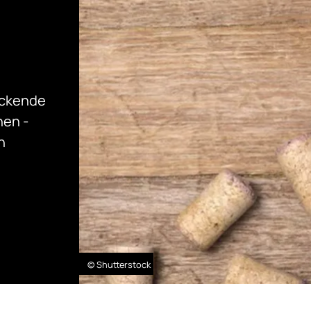
eckende
hen -
n
© Shutterstock