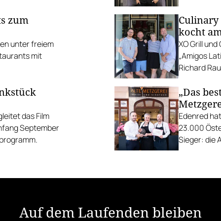
ts zum
Culinary
kocht am
ten unter freiem
XO Grill un
taurants mit
„Amigos Lati
Richard Rauc
unkstück
„Das best
Metzgere
eitet das Film
Edenred hat
Anfang September
23.000 Öste
gsprogramm.
Sieger: die 
die Linzer H
Auf dem Laufenden bleiben