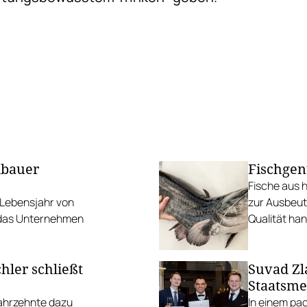
dbauer
Fischgen
Fische aus h
 Lebensjahr von
zur Ausbeut
r das Unternehmen
Qualität han
hler schließt
Suvad Zl
Staatsme
Jahrzehnte dazu
In einem pa