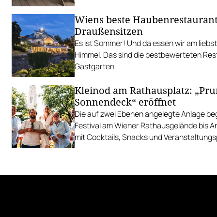
Wiens beste Haubenrestauran
Draußensitzen
Es ist Sommer! Und da essen wir am liebs
Himmel. Das sind die bestbewerteten Res
Gastgarten.
Kleinod am Rathausplatz: „Pr
Sonnendeck“ eröffnet
Die auf zwei Ebenen angelegte Anlage begl
Festival am Wiener Rathausgelände bis 
mit Cocktails, Snacks und Veranstaltun