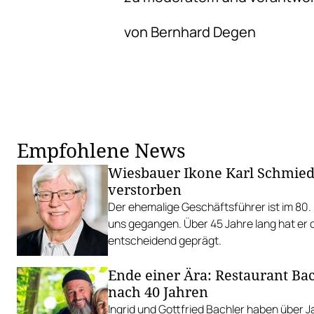
von Bernhard Degen
Empfohlene News
Wiesbauer Ikone Karl Schmie
verstorben
Der ehemalige Geschäftsführer ist im 80.
uns gegangen. Über 45 Jahre lang hat e
entscheidend geprägt.
Ende einer Ära: Restaurant Bac
nach 40 Jahren
Ingrid und Gottfried Bachler haben über 