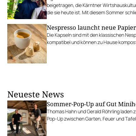
beigetragen, die Kärntner Wirtshauskultu
die sie heute ist. Mit diesem Sommer schl
Restaurant in Althofen seine Pforten.
Nespresso launcht neue Papie
Die Kapseln sind mit den klassischen Ne
kompatibel und können zu Hause kompost
Neueste News
Sommer-Pop-Up auf Gut Minih
Thomas Hahn und Gerald Röhrling laden zu
Pop-Up zwischen Garten, Feuer und Tafel