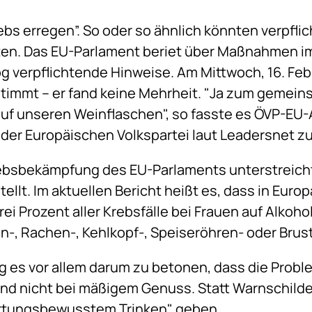
bs erregen”. So oder so ähnlich könnten verpfl
ten. Das EU-Parlament beriet über Maßnahmen 
 verpflichtende Hinweise. Am Mittwoch, 16. Feb
stimmt – er fand keine Mehrheit. "Ja zum gemei
auf unseren Weinflaschen", so fasste es ÖVP-EU
 der Europäischen Volkspartei laut Leadersnet 
ebsbekämpfung des EU-Parlaments unterstreicht
ellt. Im aktuellen Bericht heißt es, dass in Euro
ei Prozent aller Krebsfälle bei Frauen auf Alkoh
-, Rachen-, Kehlkopf-, Speiseröhren- oder Brus
g es vor allem darum zu betonen, dass die Prob
und nicht bei mäßigem Genuss. Statt Warnschilde
rtungsbewusstem Trinken" geben.