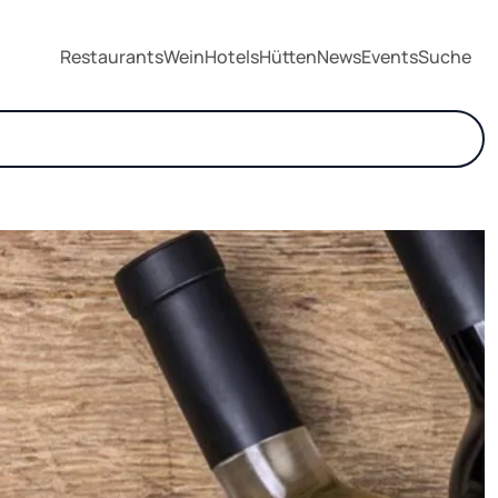
Restaurants
Wein
Hotels
Hütten
News
Events
Suche