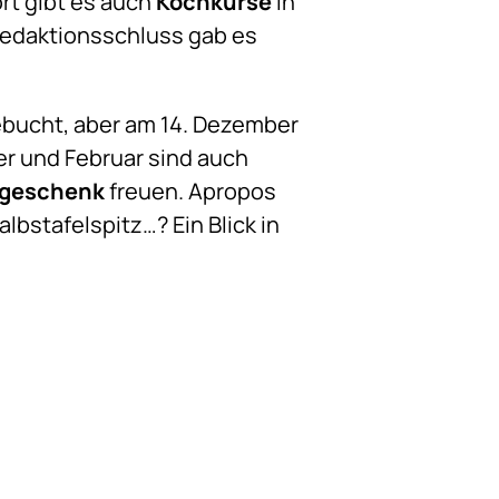
rt gibt es auch
Kochkurse
in
Redaktionsschluss gab es
ebucht, aber am 14. Dezember
ner und Februar sind auch
geschenk
freuen. Apropos
bstafelspitz…? Ein Blick in