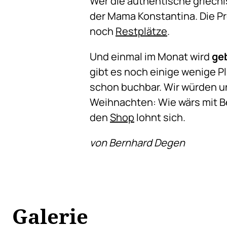
Wer die authentische griechi
der Mama Konstantina. Die P
noch
Restplätze
.
Und einmal im Monat wird
ge
gibt es noch einige wenige Pl
schon buchbar. Wir würden un
Weihnachten: Wie wärs mit Bee
den
Shop
lohnt sich.
von Bernhard Degen
Galerie