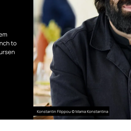
tem
unch to
kursen
Konstantin Filippou © Mama Konstantina