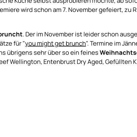
sche Küche selbst ausprobieren möchte, ab sofo
remiere wird schon am 7. November gefeiert, zu 
bruncht
. Der im November ist leider schon ausg
ätze für "
you might get brunch
". Termine im Jän
s übrigens sehr über so ein feines
Weihnachts
f Wellington, Entenbrust Dry Aged, Gefüllten Kal