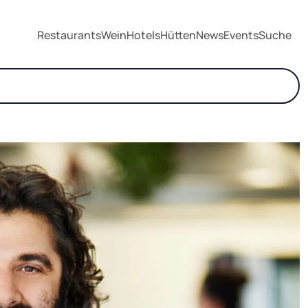
Restaurants
Wein
Hotels
Hütten
News
Events
Suche