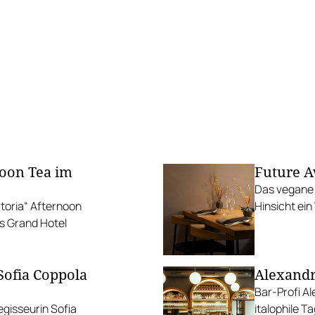
noon Tea im
Future A
Das vegane R
toria“ Afternoon
Hinsicht ein
s Grand Hotel
Sofia Coppola
Alexandr
Bar-Profi Al
gisseurin Sofia
italophile 