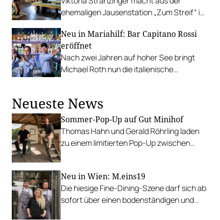
Viktoria Stranzinger macht aus der
ehemaligen Jausenstation „Zum Streif“ im
oberösterreichischen Innviertel einen
Neu in Mariahilf: Bar Capitano Rossi
neuen kulinarischen Schauplatz.
eröffnet
Nach zwei Jahren auf hoher See bringt
Michael Roth nun die italienische
Aperitivo-Kultur nach Wien.
Neueste News
Sommer-Pop-Up auf Gut Minihof
Thomas Hahn und Gerald Röhrling laden
zu einem limitierten Pop-Up zwischen
Garten, Feuer und Tafel.
Neu in Wien: M.eins19
Die hiesige Fine-Dining-Szene darf sich ab
sofort über einen bodenständigen und
leistbaren Neuzugang freuen.