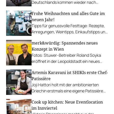
Deutschlands kommen wieder nach
Kärnten und bieten eine Leistungsschau.
Frohe Weihnachten und alles Gute im
neuen Jahr!
Tipps für genussvolle Festtage: Rezepte,
Anregungen, Weintipps, Einkaufstipps und
mehr...
merk&würdig: Spannendes neues
Konzept in Wien
Fotos: Stuwer-Betreiber Roland Soyka
eröffnet in der Leopoldstadt ein neues
Lokal mit Aperobar, Bistro und Fine Dining.
Artemis Karavani ist SHIKIs erste Chef-
Patissière
Joji Hattori holt mit der ambitionierten
Griechin erstmals eine eigene Patissière
an Bord seines Fine Dining-Restaurants.
Cook up kitchen: Neue Eventlocation
im Innviertel