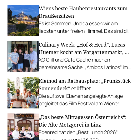
Wiens beste Haubenrestaurants zum
Draußensitzen
Es ist Sommer! Und da essen wir am
liebsten unter freiem Himmel. Das sind die
bestbewerteten Restaurants mit
Culinary Week: „Hof & Herd”, Lucas
Gastgarten.
Huemer kocht am Vorgartenmarkt, …
XO Grill und Café Caché machen
gemeinsame Sache, „Amigos Latinos“ im
Z'SOM, Charles Ingvar gastiert im Patata,
Kleinod am Rathausplatz: „Prunkstück
Richard Rauch kocht in der Riederalm
Sonnendeck“ eröffnet
u.v.m.
Die auf zwei Ebenen angelegte Anlage
begleitet das Film Festival am Wiener
Rathausgelände bis Anfang September
„Das beste Mittagessen Österreichs“:
mit Cocktails, Snacks und
Die Alte Metzgerei in Linz
Veranstaltungsprogramm.
Edenred hat den „Best Lunch 2026“
gesucht – und rund 23.000