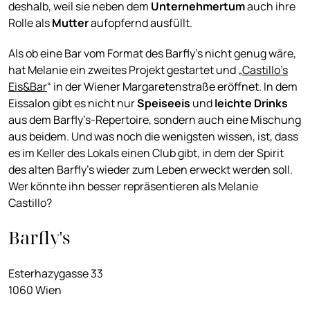
deshalb, weil sie neben dem
Unternehmertum
auch ihre
Rolle als
Mutter
aufopfernd ausfüllt.
Als ob eine Bar vom Format des Barfly’s nicht genug wäre,
hat Melanie ein zweites Projekt gestartet und „
Castillo’s
Eis&Bar
“ in der Wiener Margaretenstraße eröffnet. In dem
Eissalon gibt es nicht nur
Speiseeis
und
leichte Drinks
aus dem Barfly’s-Repertoire, sondern auch eine Mischung
aus beidem. Und was noch die wenigsten wissen, ist, dass
es im Keller des Lokals einen Club gibt, in dem der Spirit
des alten Barfly’s wieder zum Leben erweckt werden soll.
Wer könnte ihn besser repräsentieren als Melanie
Castillo?
Barfly's
Esterhazygasse 33
1060 Wien