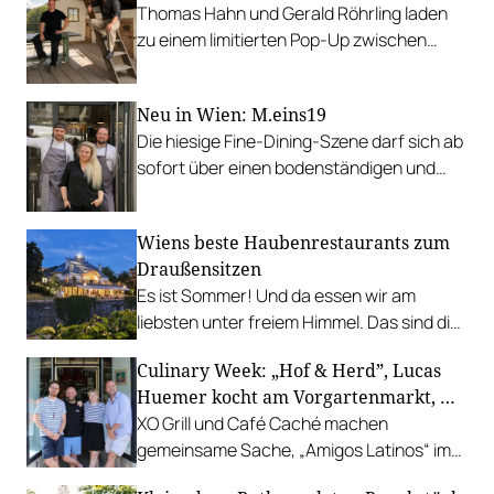
Thomas Hahn und Gerald Röhrling laden
zu einem limitierten Pop-Up zwischen
Garten, Feuer und Tafel.
Neu in Wien: M.eins19
Die hiesige Fine-Dining-Szene darf sich ab
sofort über einen bodenständigen und
leistbaren Neuzugang freuen.
Wiens beste Haubenrestaurants zum
Draußensitzen
Es ist Sommer! Und da essen wir am
liebsten unter freiem Himmel. Das sind die
bestbewerteten Restaurants mit
Culinary Week: „Hof & Herd”, Lucas
Gastgarten.
Huemer kocht am Vorgartenmarkt, …
XO Grill und Café Caché machen
gemeinsame Sache, „Amigos Latinos“ im
Z'SOM, Charles Ingvar gastiert im Patata,