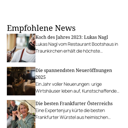
Empfohlene News
Koch des Jahres 2023: Lukas Nagl
Lukas Nagl vom Restaurant Bootshaus in
Traunkirchen erhält die höchste
Auszeichnung, die ein Koch in Österreich
erlangen kann.
Die spannendsten Neueröffnungen
2025
Ein Jahr voller Neuerungen: urige
Wirtshäuser leben auf, Kunstschaffende
kochen am Grenzort und Wien gewinnt ein
Die besten Frankfurter Österreichs
Stück Korea.
Eine Expertenjury kürte die besten
Frankfurter Würstel aus heimischen
Supermärkten. Hier die Top 10.