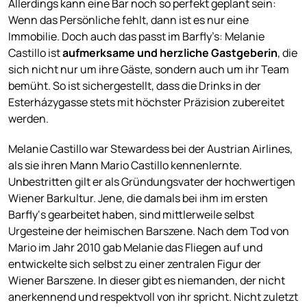
Allerdings kann eine Bar noch so perfekt geplant sein:
Wenn das Persönliche fehlt, dann ist es nur eine
Immobilie. Doch auch das passt im Barfly’s: Melanie
Castillo ist
aufmerksame und herzliche Gastgeberin
, die
sich nicht nur um ihre Gäste, sondern auch um ihr Team
bemüht. So ist sichergestellt, dass die Drinks in der
Esterházygasse stets mit höchster Präzision zubereitet
werden.
Melanie Castillo war Stewardess bei der Austrian Airlines,
als sie ihren Mann Mario Castillo kennenlernte.
Unbestritten gilt er als Gründungsvater der hochwertigen
Wiener Barkultur. Jene, die damals bei ihm im ersten
Barfly‘s gearbeitet haben, sind mittlerweile selbst
Urgesteine der heimischen Barszene. Nach dem Tod von
Mario im Jahr 2010 gab Melanie das Fliegen auf und
entwickelte sich selbst zu einer zentralen Figur der
Wiener Barszene. In dieser gibt es niemanden, der nicht
anerkennend und respektvoll von ihr spricht. Nicht zuletzt