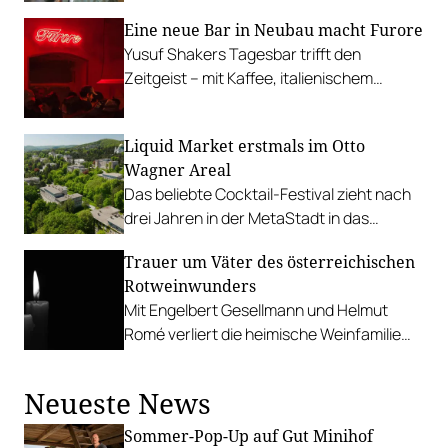
Eine neue Bar in Neubau macht Furore
Yusuf Shakers Tagesbar trifft den
Zeitgeist – mit Kaffee, italienischem
Naturwein und Aperitivo-Drinks.
Liquid Market erstmals im Otto
Wagner Areal
Das beliebte Cocktail-Festival zieht nach
drei Jahren in der MetaStadt in das
ehemalige Krankenhaus-Gelände auf der
Trauer um Väter des österreichischen
Baumgartner Höhe.
Rotweinwunders
Mit Engelbert Gesellmann und Helmut
Romé verliert die heimische Weinfamilie
gleich zwei Vordenker der Weinkultur.
Neueste News
Sommer-Pop-Up auf Gut Minihof