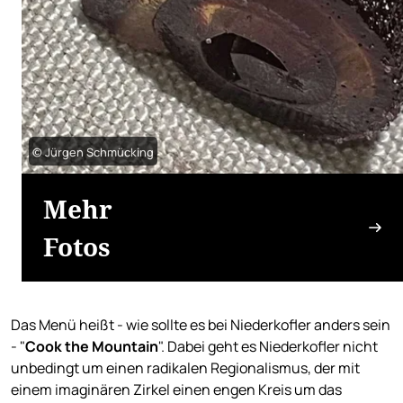
© Jürgen Schmücking
Mehr
Fotos
Das Menü heißt - wie sollte es bei Niederkofler anders sein
- "
Cook the Mountain
". Dabei geht es Niederkofler nicht
unbedingt um einen radikalen Regionalismus, der mit
einem imaginären Zirkel einen engen Kreis um das