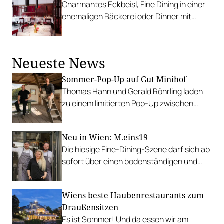
Charmantes Eckbeisl, Fine Dining in einer
ehemaligen Bäckerei oder Dinner mit
Stadtblick: Das sind favorisierte Date-
Adressen der Gault&Millau-Redaktion für
Wien.
Neueste News
Sommer-Pop-Up auf Gut Minihof
Thomas Hahn und Gerald Röhrling laden
zu einem limitierten Pop-Up zwischen
Garten, Feuer und Tafel.
Neu in Wien: M.eins19
Die hiesige Fine-Dining-Szene darf sich ab
sofort über einen bodenständigen und
leistbaren Neuzugang freuen.
Wiens beste Haubenrestaurants zum
Draußensitzen
Es ist Sommer! Und da essen wir am