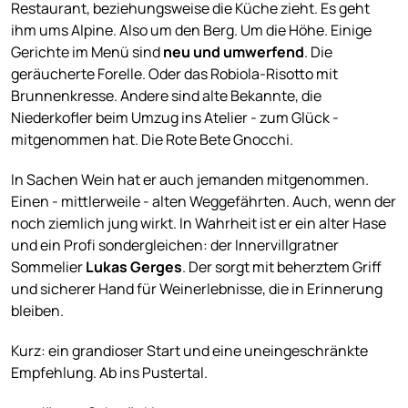
Restaurant, beziehungsweise die Küche zieht. Es geht
ihm ums Alpine. Also um den Berg. Um die Höhe. Einige
Gerichte im Menü sind
neu und umwerfend
. Die
geräucherte Forelle. Oder das Robiola-Risotto mit
Brunnenkresse. Andere sind alte Bekannte, die
Niederkofler beim Umzug ins Atelier - zum Glück -
mitgenommen hat. Die Rote Bete Gnocchi.
In Sachen Wein hat er auch jemanden mitgenommen.
Einen - mittlerweile - alten Weggefährten. Auch, wenn der
noch ziemlich jung wirkt. In Wahrheit ist er ein alter Hase
und ein Profi sondergleichen: der Innervillgratner
Sommelier
Lukas Gerges
. Der sorgt mit beherztem Griff
und sicherer Hand für Weinerlebnisse, die in Erinnerung
bleiben.
Kurz: ein grandioser Start und eine uneingeschränkte
Empfehlung. Ab ins Pustertal.