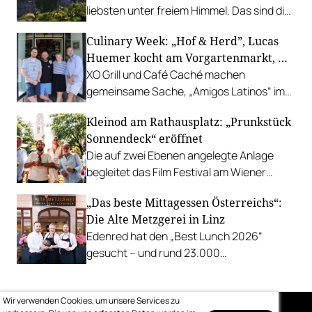
liebsten unter freiem Himmel. Das sind die
bestbewerteten Restaurants mit
Culinary Week: „Hof & Herd”, Lucas
Gastgarten.
Huemer kocht am Vorgartenmarkt, …
XO Grill und Café Caché machen
gemeinsame Sache, „Amigos Latinos“ im
Z'SOM, Charles Ingvar gastiert im Patata,
Kleinod am Rathausplatz: „Prunkstück
Richard Rauch kocht in der Riederalm
Sonnendeck“ eröffnet
u.v.m.
Die auf zwei Ebenen angelegte Anlage
begleitet das Film Festival am Wiener
Rathausgelände bis Anfang September
„Das beste Mittagessen Österreichs“:
mit Cocktails, Snacks und
Die Alte Metzgerei in Linz
Veranstaltungsprogramm.
Edenred hat den „Best Lunch 2026“
gesucht – und rund 23.000
Österreicher:innen haben abgestimmt.
Der klare Sieger: die Alte Metzgerei holt
Wir verwenden Cookies, um unsere Services zu
sich den begehrten Award in die Linzer