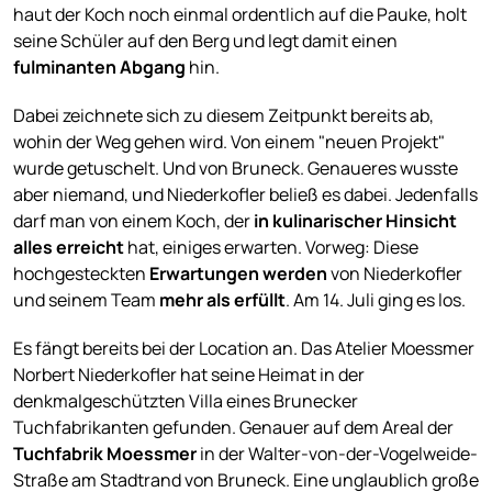
haut der Koch noch einmal ordentlich auf die Pauke, holt
seine Schüler auf den Berg und legt damit einen
fulminanten Abgang
hin.
Dabei zeichnete sich zu diesem Zeitpunkt bereits ab,
wohin der Weg gehen wird. Von einem "neuen Projekt"
wurde getuschelt. Und von Bruneck. Genaueres wusste
aber niemand, und Niederkofler beließ es dabei. Jedenfalls
darf man von einem Koch, der
in kulinarischer Hinsicht
alles erreicht
hat, einiges erwarten. Vorweg: Diese
hochgesteckten
Erwartungen werden
von Niederkofler
und seinem Team
mehr als erfüllt
. Am 14. Juli ging es los.
Es fängt bereits bei der Location an. Das Atelier Moessmer
Norbert Niederkofler hat seine Heimat in der
denkmalgeschützten Villa eines Brunecker
Tuchfabrikanten gefunden. Genauer auf dem Areal der
Tuchfabrik Moessmer
in der Walter-von-der-Vogelweide-
Straße am Stadtrand von Bruneck. Eine unglaublich große