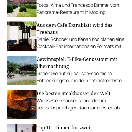
Fotos: Alma und Francesco Dimmel vom
Panorama-Restaurant in Mödling
übernehmen das gastronomische Kleinod
Aus dem Café Extrablatt wird das
südlich von Wien.
Treehaus
Daniel Schober und Kenan Koc planen eine
Cocktail-Bar internationalen Formats mit
vollwertiger Küche.
Gewinnspiel: E-Bike-Genusstour mit
Übernachtung
Gehen Sie auf kulinarisch-sportliche
Entdeckungstour in der kontrastreichsten
Region im Salzburger Land und gewinnen
Die besten Steakhäuser der Welt
Sie eine E-Bike-Tour samt Übernachtung
Wiens Steakhäuser schneiden im
für zwei Personen!
deutschsprachigen Raum am besten ab
und lassen die Konkurrenz aus
Deutschland deutlich hinter sich.
Top 10: Dinner für zwei