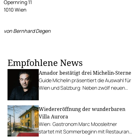
Opernring 11
1010 Wien
von Bernhard Degen
Empfohlene News
Amador bestätigt drei Michelin-Sterne
Guide Michelin präsentiert die Auswahl für
Wien und Salzburg: Neben zwölf neuen
Restaurants hält Amador an seinen drei
Sternen fest.
Wiedereröffnung der wunderbaren
Villa Aurora
Wien: Gastronom Marc Moosleitner
startet mit Sommerbeginn mit Restaurant,
Gartenbar und als Eventlocation.