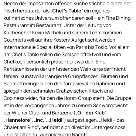
Neben der imposanten offenen Küche sticht ein einzelner
Tisch heraus, der als „
Chef’s Table
“ ein eigenes
kulinarisches Universum offenbaren soll – ein Fine Dining
Restaurant im Restaurant. Unter der Leitung von
Küchenchef Kevin Micheli und seinem Team kommen
Gourmets voll auf ihre Kosten: Aufgetischt werden
internationale Spezialitäten von Paris bis Tokio. Vor allem
am Chef’s Table sollen die Speisen effektvoll und vom
Chefkoch persönlich präsentiert werden. Eine
Raritätenliste in der umfassenden Weinkarte darf nicht
fehlen. Kunstvoll arrangierte Grünpflanzen, Blumen und
Schmetterlinge bilden den fantasievollen Rahmen und
spiegeln den schmalen Grat zwischen Kitsch und
Coolness wider, für den die Horst-Group steht. Die Gruppe
ist in den vergangenen Jahren zu einem Schwergewicht
der Wiener Club- und Barszene („
O – der Klub
“,
„
Hannelore
“, „
Inc.
“, „
Heidi
“) aufgestiegen. „Heidi – das
Chalet am Ring“
,
befindet sich direkt im Untergeschoss
und ist offen für ausgelassene Nächte.