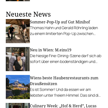
für das erste Gault&Millau Weinfest. Das
Palais hat eine lange Tradition als Ort
Neueste News
prächtiger Veranstaltungen, glamouröser
Abendgesellschaften und auch politischer
Sommer-Pop-Up auf Gut Minihof
Ereignisse. Mozart, Haydn und Gluck
Thomas Hahn und Gerald Röhrling laden
schrieben hier Musikgeschichte, König
zu einem limitierten Pop-Up zwischen
Albert von Sachsen heiratete im Palais
Garten, Feuer und Tafel.
Auersperg und selbst Kaiser Franz Joseph
besuchte die Bälle des Palais.
Neu in Wien: M.eins19
Die hiesige Fine-Dining-Szene darf sich ab
sofort über einen bodenständigen und
leistbaren Neuzugang freuen.
Wiens beste Haubenrestaurants zum
Draußensitzen
Es ist Sommer! Und da essen wir am
liebsten unter freiem Himmel. Das sind die
bestbewerteten Restaurants mit
Culinary Week: „Hof & Herd”, Lucas
Gastgarten.