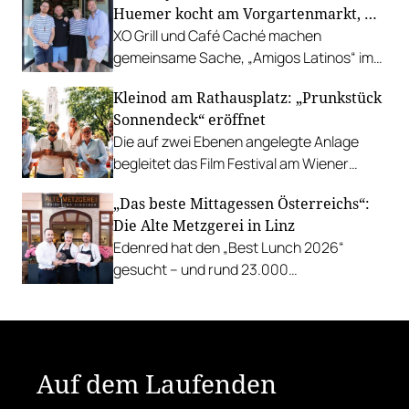
Huemer kocht am Vorgartenmarkt, …
XO Grill und Café Caché machen
gemeinsame Sache, „Amigos Latinos“ im
Z'SOM, Charles Ingvar gastiert im Patata,
Kleinod am Rathausplatz: „Prunkstück
Richard Rauch kocht in der Riederalm
Sonnendeck“ eröffnet
u.v.m.
Die auf zwei Ebenen angelegte Anlage
begleitet das Film Festival am Wiener
Rathausgelände bis Anfang September
„Das beste Mittagessen Österreichs“:
mit Cocktails, Snacks und
Die Alte Metzgerei in Linz
Veranstaltungsprogramm.
Edenred hat den „Best Lunch 2026“
gesucht – und rund 23.000
Österreicher:innen haben abgestimmt.
Der klare Sieger: die Alte Metzgerei holt
sich den begehrten Award in die Linzer
Herrenstraße.
Auf dem Laufenden