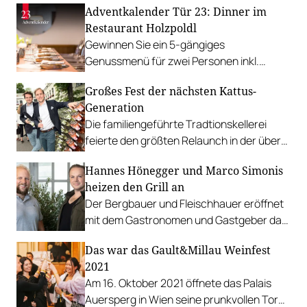
Adventkalender Tür 23: Dinner im
Restaurant Holzpoldl
Gewinnen Sie ein 5-gängiges
Genussmenü für zwei Personen inkl.
Weinbegleitung im Restaurant Holzpoldl.
Großes Fest der nächsten Kattus-
Generation
Die familiengeführte Tradtionskellerei
feierte den größten Relaunch in der über
165-jährigen Firmengeschichte.
Hannes Hönegger und Marco Simonis
heizen den Grill an
Der Bergbauer und Fleischhauer eröffnet
mit dem Gastronomen und Gastgeber das
“Urban BBQ & Meat” in Wien.
Das war das Gault&Millau Weinfest
2021
Am 16. Oktober 2021 öffnete das Palais
Auersperg in Wien seine prunkvollen Tore