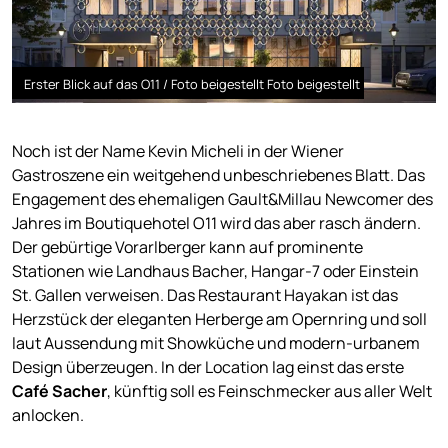
Erster Blick auf das O11 / Foto beigestellt Foto beigestellt
Noch ist der Name Kevin Micheli in der Wiener
Gastroszene ein weitgehend unbeschriebenes Blatt. Das
Engagement des ehemaligen Gault&Millau Newcomer des
Jahres im Boutiquehotel O11 wird das aber rasch ändern.
Der gebürtige Vorarlberger kann auf prominente
Stationen wie Landhaus Bacher, Hangar-7 oder Einstein
St. Gallen verweisen. Das Restaurant Hayakan ist das
Herzstück der eleganten Herberge am Opernring und soll
laut Aussendung mit Showküche und modern-urbanem
Design überzeugen. In der Location lag einst das erste
Café Sacher
, künftig soll es Feinschmecker aus aller Welt
anlocken.