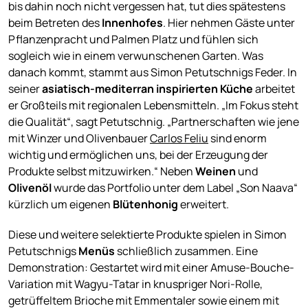
bis dahin noch nicht vergessen hat, tut dies spätestens
beim Betreten des
Innenhofes
. Hier nehmen Gäste unter
Pflanzenpracht und Palmen Platz und fühlen sich
sogleich wie in einem verwunschenen Garten. Was
danach kommt, stammt aus Simon Petutschnigs Feder. In
seiner
asiatisch-mediterran inspirierten Küche
arbeitet
er Großteils mit regionalen Lebensmitteln. „Im Fokus steht
die Qualität“, sagt Petutschnig. „Partnerschaften wie jene
mit Winzer und Olivenbauer
Carlos Feliu
sind enorm
wichtig und ermöglichen uns, bei der Erzeugung der
Produkte selbst mitzuwirken.“ Neben
Weinen
und
Olivenöl
wurde das Portfolio unter dem Label „Son Naava“
kürzlich um eigenen
Blütenhonig
erweitert.
Diese und weitere selektierte Produkte spielen in Simon
Petutschnigs
Menüs
schließlich zusammen. Eine
Demonstration: Gestartet wird mit einer Amuse-Bouche-
Variation mit Wagyu-Tatar in knuspriger Nori-Rolle,
getrüffeltem Brioche mit Emmentaler sowie einem mit