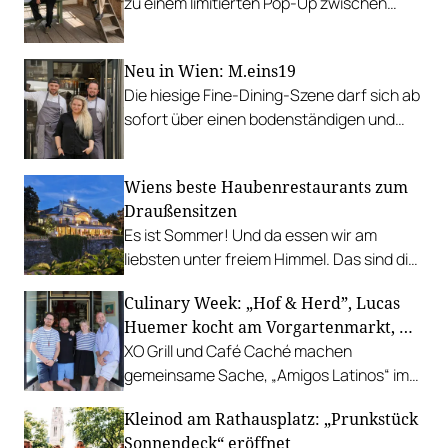
zu einem limitierten Pop-Up zwischen
Garten, Feuer und Tafel.
Neu in Wien: M.eins19
Die hiesige Fine-Dining-Szene darf sich ab
sofort über einen bodenständigen und
leistbaren Neuzugang freuen.
Wiens beste Haubenrestaurants zum
Draußensitzen
Es ist Sommer! Und da essen wir am
liebsten unter freiem Himmel. Das sind die
bestbewerteten Restaurants mit
Culinary Week: „Hof & Herd”, Lucas
Gastgarten.
Huemer kocht am Vorgartenmarkt, …
XO Grill und Café Caché machen
gemeinsame Sache, „Amigos Latinos“ im
Z'SOM, Charles Ingvar gastiert im Patata,
Kleinod am Rathausplatz: „Prunkstück
Richard Rauch kocht in der Riederalm
Sonnendeck“ eröffnet
u.v.m.