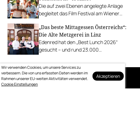
Die auf zwei Ebenen angelegte Anlage
begleitet das Film Festival am Wiener
Rathausgelände bis Anfang September
„Das beste Mittagessen Österreichs“:
mit Cocktails, Snacks und
Die Alte Metzgerei in Linz
Veranstaltungsprogramm.
Edenred hat den „Best Lunch 2026“
gesucht – und rund 23.000
Österreicher:innen haben abgestimmt.
Der klare Sieger: die Alte Metzgerei holt
Wir verwenden Cookies, um unsere Services zu
sich den begehrten Award in die Linzer
verbessern. Die von uns erfassten Daten werden im
Akzeptieren
Rahmen unserer EU-weiten Aktivitäten verwendet.
Herrenstraße.
Cookie Einstellungen
Auf dem Laufenden
bleiben
Melden Sie sich kostenlos für unseren
wöchentlichen Newsletter an.