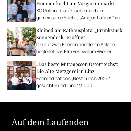
Huemer kocht am Vorgartenmarkt, …
XO Grill und Café Caché machen
gemeinsame Sache, „Amigos Latinos“ im
Z'SOM, Charles Ingvar gastiert im Patata,
Kleinod am Rathausplatz: „Prunkstück
Richard Rauch kocht in der Riederalm
Sonnendeck“ eröffnet
u.v.m.
Die auf zwei Ebenen angelegte Anlage
begleitet das Film Festival am Wiener
Rathausgelände bis Anfang September
„Das beste Mittagessen Österreichs“:
mit Cocktails, Snacks und
Die Alte Metzgerei in Linz
Veranstaltungsprogramm.
Edenred hat den „Best Lunch 2026“
gesucht – und rund 23.000
Österreicher:innen haben abgestimmt.
Der klare Sieger: die Alte Metzgerei holt
sich den begehrten Award in die Linzer
Herrenstraße.
Auf dem Laufenden