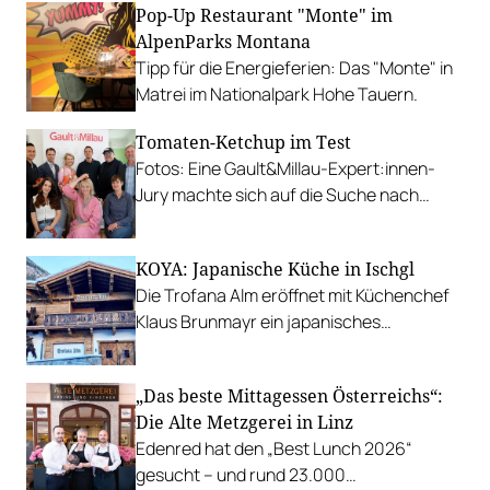
Pop-Up Restaurant "Monte" im
AlpenParks Montana
Tipp für die Energieferien: Das "Monte" in
Matrei im Nationalpark Hohe Tauern.
Tomaten-Ketchup im Test
Fotos: Eine Gault&Millau-Expert:innen-
Jury machte sich auf die Suche nach
Tomaten-Anteil, spürte versteckten
Zucker auf und fand gleich zwei Sieger.
KOYA: Japanische Küche in Ischgl
Die Trofana Alm eröffnet mit Küchenchef
Klaus Brunmayr ein japanisches
Restaurant mit höchstem Anspruch.
„Das beste Mittagessen Österreichs“:
Die Alte Metzgerei in Linz
Edenred hat den „Best Lunch 2026“
gesucht – und rund 23.000