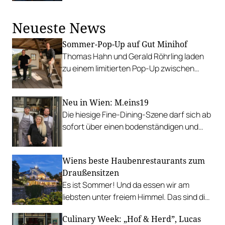
Österreicher:innen haben abgestimmt.
Der klare Sieger: die Alte Metzgerei holt
Neueste News
sich den begehrten Award in die Linzer
Herrenstraße.
Sommer-Pop-Up auf Gut Minihof
Thomas Hahn und Gerald Röhrling laden
zu einem limitierten Pop-Up zwischen
Garten, Feuer und Tafel.
Neu in Wien: M.eins19
Die hiesige Fine-Dining-Szene darf sich ab
sofort über einen bodenständigen und
leistbaren Neuzugang freuen.
Wiens beste Haubenrestaurants zum
Draußensitzen
Es ist Sommer! Und da essen wir am
liebsten unter freiem Himmel. Das sind die
bestbewerteten Restaurants mit
Culinary Week: „Hof & Herd”, Lucas
Gastgarten.