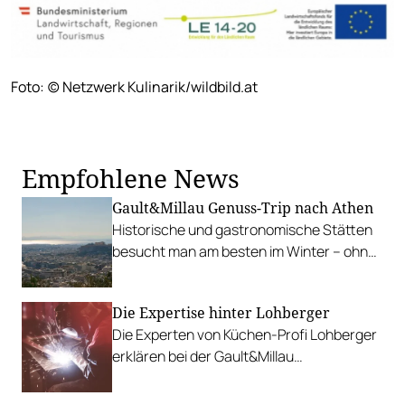
Foto: (c) Netzwerk Kulinarik/wildbild.at
Empfohlene News
Gault&Millau Genuss-Trip nach Athen
Historische und gastronomische Stätten
besucht man am besten im Winter – ohne
Hitze und Menschenmassen. Unsere
besten Tavernen, Restaurants, Bars und
Die Expertise hinter Lohberger
Sehenswürdigkeiten.
Die Experten von Küchen-Profi Lohberger
erklären bei der Gault&Millau
Genussmesse alle Schritte von der
Entwicklung bis zu Fertigung.