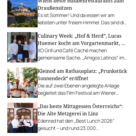
Wiens beste Haubenrestaurants zum
Draußensitzen
Es ist Sommer! Und da essen wir am
liebsten unter freiem Himmel. Das sind die
bestbewerteten Restaurants mit
Culinary Week: „Hof & Herd”, Lucas
Gastgarten.
Huemer kocht am Vorgartenmarkt, …
XO Grill und Café Caché machen
gemeinsame Sache, „Amigos Latinos“ im
Z'SOM, Charles Ingvar gastiert im Patata,
Kleinod am Rathausplatz: „Prunkstück
Richard Rauch kocht in der Riederalm
Sonnendeck“ eröffnet
u.v.m.
Die auf zwei Ebenen angelegte Anlage
begleitet das Film Festival am Wiener
Rathausgelände bis Anfang September
„Das beste Mittagessen Österreichs“:
mit Cocktails, Snacks und
Die Alte Metzgerei in Linz
Veranstaltungsprogramm.
Edenred hat den „Best Lunch 2026“
gesucht – und rund 23.000
Österreicher:innen haben abgestimmt.