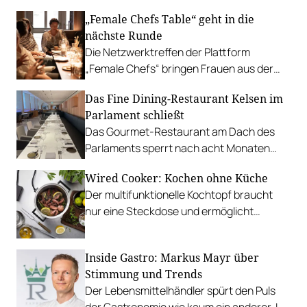
„Female Chefs Table“ geht in die
nächste Runde
Die Netzwerktreffen der Plattform
„Female Chefs“ bringen Frauen aus der
Branche mit dem Nachwuchs zusammen.
Das Fine Dining-Restaurant Kelsen im
Startschuss ist am 26. Mai in Wien.
Parlament schließt
Das Gourmet-Restaurant am Dach des
Parlaments sperrt nach acht Monaten
Betrieb zu. Kantine, Bistro und Café
Wired Cooker: Kochen ohne Küche
bleiben erhalten.
Der multifunktionelle Kochtopf braucht
nur eine Steckdose und ermöglicht
hochpräzise Temperaturkontrolle.
Inside Gastro: Markus Mayr über
Stimmung und Trends
Der Lebensmittelhändler spürt den Puls
der Gastronomie wie kaum ein anderer. Im