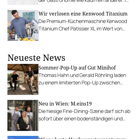
Gespräch mit Gault&Millau berichtet er
Wir verlosen eine Kenwood Titanium
von seinen Einblicken.
Die Premium-Küchenmaschine Kenwood
Titanium Chef Patissier XL im Wert von
799,99 Euro ist eine High-End-Lösung für
Hobbybäcker:innen.
Neueste News
Sommer-Pop-Up auf Gut Minihof
Thomas Hahn und Gerald Röhrling laden
zu einem limitierten Pop-Up zwischen
Garten, Feuer und Tafel.
Neu in Wien: M.eins19
Die hiesige Fine-Dining-Szene darf sich ab
sofort über einen bodenständigen und
leistbaren Neuzugang freuen.