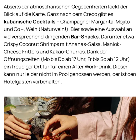
Abseits der atmosphärischen Gegebenheiten lockt der
Blick auf die Karte. Ganz nach dem Credo gibt es
k
ubanische Cocktails
– Champagner Margarita, Mojito
und Co –, Wein (Naturwein!), Bier sowie eine Auswahl an
vielversprechend klingenden
Bar-Snacks
. Darunter etwa
Crispy Coconut Shrimps mit Ananas-Salsa, Maniok-
Cheese Fritters und Kakao-Churros. Dank der
Öffnungszeiten (Mo bis Do ab 17 Uhr, Fr bis So ab 12 Uhr)
ein freudiger Ort für für einen After Work-Drink. Dieser
kann nur leider nicht im Pool genossen werden, der ist den
Hotelgästen vorbehalten.