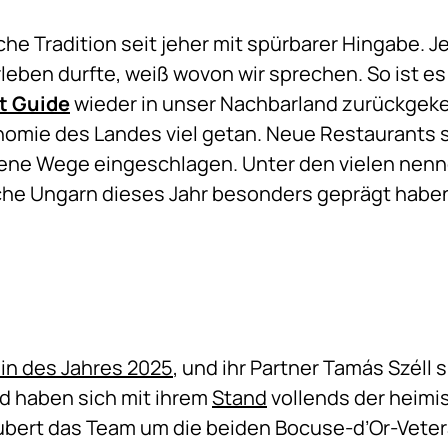
che Tradition seit jeher mit spürbarer Hingabe. J
leben durfte, weiß wovon wir sprechen. So ist e
t Guide
wieder in unser Nachbarland zurückgekeh
onomie des Landes viel getan. Neue Restaurants
ene Wege eingeschlagen. Unter den vielen nen
ische Ungarn dieses Jahr besonders geprägt habe
in des Jahres 2025
, und ihr Partner Tamás Széll 
d haben sich mit ihrem
Stand
vollends der heimi
aubert das Team um die beiden Bocuse-d’Or-Vete