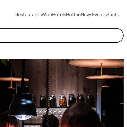
Restaurants
Wein
Hotels
Hütten
News
Events
Suche