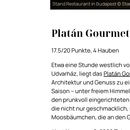
Stand Restaurant in Budapest © Sta
Platán Gourmet
17.5/20 Punkte, 4 Hauben
Etwa eine Stunde westlich v
Udvarház, liegt das
Platán G
Architektur und Genuss zu e
Saison – unter freiem Himmel
den prunkvoll eingerichtete
die nicht nur geschmacklich, 
Moosbäumchen, die an den Ga