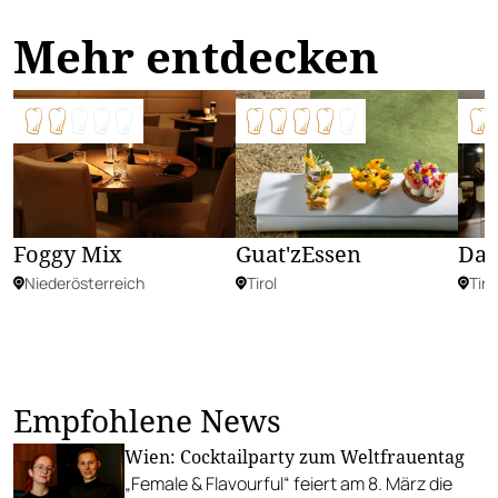
Mehr entdecken
Das
Foggy Mix
Guat'zEssen
Tiro
Niederösterreich
Tirol
Empfohlene News
Wien: Cocktailparty zum Weltfrauentag
„Female & Flavourful“ feiert am 8. März die