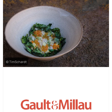
© TimSchardt