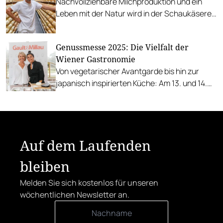
Nachvollziehbare Milchproduktion und ein
Leben mit der Natur wird in der Schaukäserei
dargestellt.
Genussmesse 2025: Die Vielfalt der
Wiener Gastronomie
Von vegetarischer Avantgarde bis hin zur
japanisch inspirierten Küche: Am 13. und 14.
September treffen Spitzenköch:innen wie
Parvin Razavi, Paul Ivić und Eduard Dimant
aufeinander.
Auf dem Laufenden
bleiben
Melden Sie sich kostenlos für unseren
wöchentlichen Newsletter an.