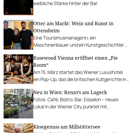
weibliche Stärke hinter der Bar.
Otter am Markt: Wein und Kunst in
Ottensheim
Eine Tourismusmanagerin, ein
Maschinenbauer und ein Kunstgeschichtler
übernehmen das einstige Donaucafé und
Rosewood Vienna eröffnet einen „Pie
erweitern es um eine Vinothek.
Room“
Am 15. März startet das Wiener Luxushotel
ein Pop-Up, das die britischen Kultgerichte in
den Mittelpunkt rückt.
Neu in Wien: Renzo’s am Lugeck
Fotos: Café, Bistro, Bar, Eissalon – neues
Lokal in der Wiener City punktet mit
verführerischen Eispralinen und kühlen
Drinks.
Käsegenuss am Millstättersee