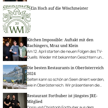
überwiegend positive Emotionen und viel
Ein Hoch auf die Wöschmeister
Potenzial für die nächste Generation.
Kitchen Impossible: Auftakt mit den
Rachingers, Mraz und Klein
Am 12. April starten die neuen Folgen des TV-
Duells. Wieder mit bekannten Gesichtern und
einer nie dagewesenen Gastgeber-
Die besten Restaurants in Oberösterreich
Konstellation.
2024
Selten kann so schön an Seen diniert werden,
wie in Oberösterreich. Wir präsentieren die
besten Hauben-Betriebe.
Restaurant Forthuber ist jüngstes JRE-
Mitglied
Doris und Christoph Forthuber aus dem