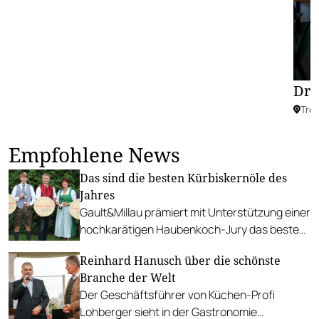
Dru
Tre
Empfohlene News
Das sind die besten Kürbiskernöle des
Jahres
Gault&Millau prämiert mit Unterstützung einer
hochkarätigen Haubenkoch-Jury das beste
Steirische Kürbiskernöl g.g.A.
Reinhard Hanusch über die schönste
Branche der Welt
Der Geschäftsführer von Küchen-Profi
Lohberger sieht in der Gastronomie