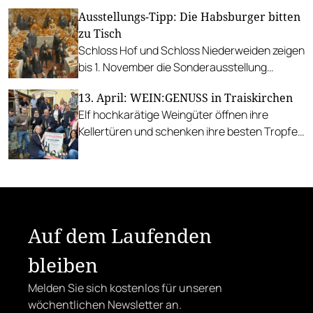
Ausstellungs-Tipp: Die Habsburger bitten
zu Tisch
Schloss Hof und Schloss Niederweiden zeigen
bis 1. November die Sonderausstellung
“Kaiserliche Tafelschätze” und laden in die
13. April: WEIN:GENUSS in Traiskirchen
prunk- und glanzvolle Welt der höfischen
Elf hochkarätige Weingüter öffnen ihre
Tafelkultur.
Kellertüren und schenken ihre besten Tropfen
aus. Kulinarische Köstlichkeiten dürfen nicht
fehlen.
Auf dem Laufenden
bleiben
Melden Sie sich kostenlos für unseren
wöchentlichen Newsletter an.