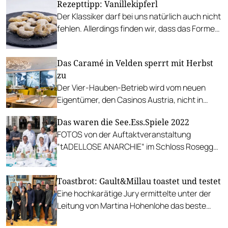
Rezepttipp: Vanillekipferl
Der Klassiker darf bei uns natürlich auch nicht
fehlen. Allerdings finden wir, dass das Formen
bei der Oma immer etwas einfacher
ausschaut, als es in der Tat dann auch
Das Caramé in Velden sperrt mit Herbst
wirklich ist.
zu
Der Vier-Hauben-Betrieb wird vom neuen
Eigentümer, den Casinos Austria, nicht in
dieser Form weiter geführt.
Das waren die See.Ess.Spiele 2022
FOTOS von der Auftaktveranstaltung
“tADELLOSE ANARCHIE“ im Schloss Rosegg
und Rückblick auf die Veranstaltungen rund
um den Wörthersee.
Toastbrot: Gault&Millau toastet und testet
Eine hochkarätige Jury ermittelte unter der
Leitung von Martina Hohenlohe das beste
Toastbrot des Landes.