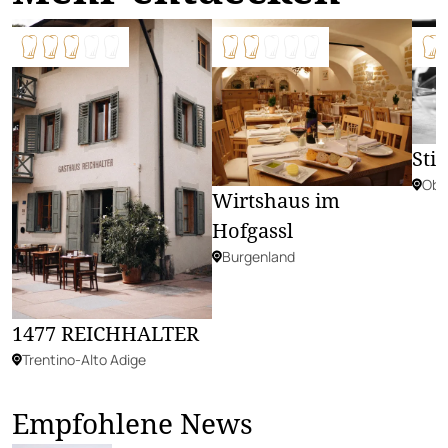
Sti
Obe
Wirtshaus im
Hofgassl
Burgenland
1477 REICHHALTER
Trentino-Alto Adige
Empfohlene News