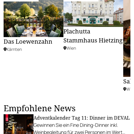
Plachutta
Stammhaus Hietzing
Das Loewenzahn
Wien
Kärnten
Sal
Wie
Empfohlene News
Adventkalender Tag 11: Dinner im DEVAL
Gewinnen Sie ein Fine Dining-Dinner inkl.
Weinbegleitung für zwei Personen im Wert