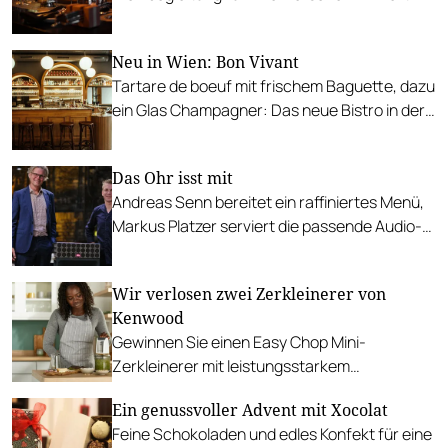
von 360 Euro.
Neu in Wien: Bon Vivant
Tartare de boeuf mit frischem Baguette, dazu
ein Glas Champagner: Das neue Bistro in der
Seilergasse bringt französisches Flair in die
Wiener Innenstadt.
Das Ohr isst mit
Andreas Senn bereitet ein raffiniertes Menü,
Markus Platzer serviert die passende Audio-
Begleitung.
Wir verlosen zwei Zerkleinerer von
Kenwood
Gewinnen Sie einen Easy Chop Mini-
Zerkleinerer mit leistungsstarkem
QuadBlade™ Messer-System.
Ein genussvoller Advent mit Xocolat
Feine Schokoladen und edles Konfekt für eine