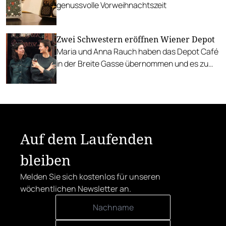
genussvolle Vorweihnachtszeit
Zwei Schwestern eröffnen Wiener Depot
Maria und Anna Rauch haben das Depot Café
in der Breite Gasse übernommen und es zu
einem Lokal mit Abendbetrieb und steirischen
Mitbringseln gemacht.
Auf dem Laufenden
bleiben
Melden Sie sich kostenlos für unseren
wöchentlichen Newsletter an.