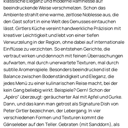
klassische Eleganz und moderne Raffinesse auf
beeindruckende Weise verschmelzen. Schon das
Ambiente strahlt eine warme, zeitlose Noblesse aus, die
den Gast sofort in eine Welt des Genusses eintauchen
lässt. Girtlers Küche vereint handwerkliche Präzision mit
kreativer Leichtigkeit und lebt von einer tiefen
Verwurzelung in der Region, ohne dabei auf internationale
Einflüsse zu verzichten. So entstehen Gerichte, die
vertraut wirken und dennoch mit feinen Überraschungen
aufwarten, mal durch unerwartete Texturen, mal durch
subtile Aromenspiele. Besonders beeindruckend ist die
Balance zwischen Bodenständigkeit und Eleganz, die
jedes Menü zu einer kulinarischen Reise macht, bei der
kein Gang beliebig wirkt. Beispiele? Gern! Schon der
„Apéro" überzeugt: geräucherter Aal mit Apfel und Gurke.
Dann, und das kann man getrost als Signature Dish von
Peter Girtler bezeichnen, der Lebergang. In vier
verschiedenen Formen und Texturen kommt die
Gänseleber auf den Teller. Gebraten (mit Sanddorn), als