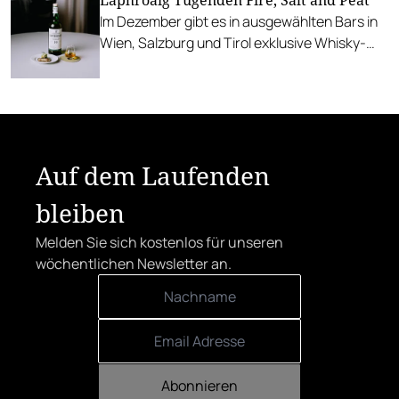
Laphroaig Tugenden Fire, Salt and Peat
Im Dezember gibt es in ausgewählten Bars in
Wien, Salzburg und Tirol exklusive Whisky-
Drinks von Laphroaig. Gault&Millau war beim
Auftakt mit Stefan Doubek im Steirerstöckl
dabei.
Auf dem Laufenden
bleiben
Melden Sie sich kostenlos für unseren
wöchentlichen Newsletter an.
Abonnieren