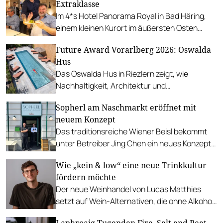
Extraklasse
Im 4*s Hotel Panorama Royal in Bad Häring,
einem kleinen Kurort im äußersten Osten
Nordtirols, lässt ein spannendes kulinarisches
Future Award Vorarlberg 2026: Oswalda
Projekt aufhorchen.
Hus
Das Oswalda Hus in Riezlern zeigt, wie
Nachhaltigkeit, Architektur und
Gastfreundschaft harmonisch
Sopherl am Naschmarkt eröffnet mit
zusammenkommen.
neuem Konzept
Das traditionsreiche Wiener Beisl bekommt
unter Betreiber Jing Chen ein neues Konzept
mit ganztägigem Betrieb und wöchentlichem
Wie „kein & low“ eine neue Trinkkultur
Chef’s Table.
fördern möchte
Der neue Weinhandel von Lucas Matthies
setzt auf Wein-Alternativen, die ohne Alkohol
auskommen und genauso viel Genuss bieten.