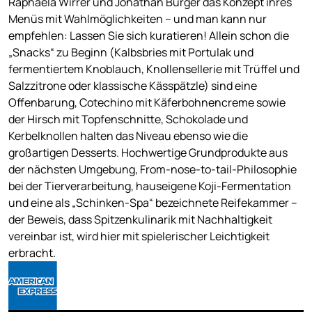
Raphaela Wirrer und Jonathan Burger das Konzept ihres
Menüs mit Wahlmöglichkeiten – und man kann nur
empfehlen: Lassen Sie sich kuratieren! Allein schon die
„Snacks“ zu Beginn (Kalbsbries mit Portulak und
fermentiertem Knoblauch, Knollensellerie mit Trüffel und
Salzzitrone oder klassische Kässpätzle) sind eine
Offenbarung, Cotechino mit Käferbohnencreme sowie
der Hirsch mit Topfenschnitte, Schokolade und
Kerbelknollen halten das Niveau ebenso wie die
großartigen Desserts. Hochwertige Grundprodukte aus
der nächsten Umgebung, From-nose-to-tail-Philosophie
bei der Tierverarbeitung, hauseigene Koji-Fermentation
und eine als „Schinken-Spa“ bezeichnete Reifekammer –
der Beweis, dass Spitzenkulinarik mit Nachhaltigkeit
vereinbar ist, wird hier mit spielerischer Leichtigkeit
erbracht.