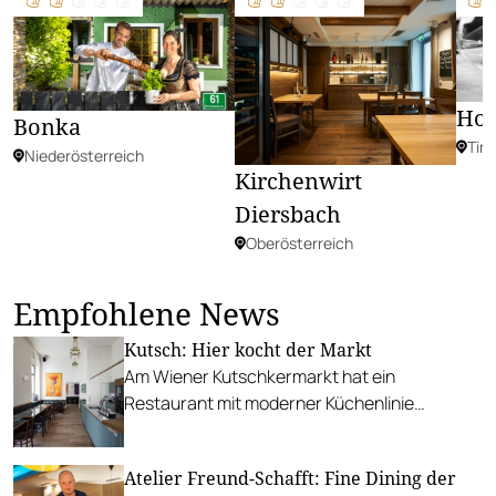
Hos
Bonka
Tiro
Niederösterreich
Kirchenwirt
Diersbach
Oberösterreich
Empfohlene News
Kutsch: Hier kocht der Markt
Am Wiener Kutschkermarkt hat ein
Restaurant mit moderner Küchenlinie
eröffnet, das die Produkte in den Mittelpunkt
setzt.
Atelier Freund-Schafft: Fine Dining der