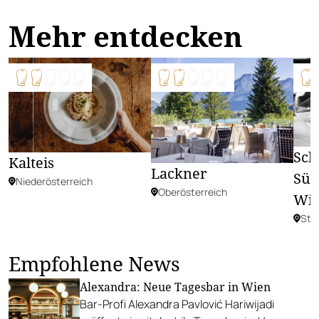
Mehr entdecken
Sch
Kalteis
Lackner
Süd
Niederösterreich
Oberösterreich
Wir
Ste
Empfohlene News
Alexandra: Neue Tagesbar in Wien
Bar-Profi Alexandra Pavlović Hariwijadi