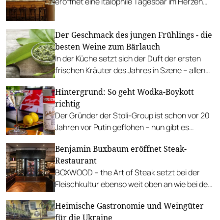
eröffnet eine italophile Tagesbar im Herzen
der Donaumetropole.
Der Geschmack des jungen Frühlings - die
besten Weine zum Bärlauch
In der Küche setzt sich der Duft der ersten
frischen Kräuter des Jahres in Szene – allen
voran der Bärlauch. PLUS: Rezepttipps
Hintergrund: So geht Wodka-Boykott
richtig
Der Gründer der Stoli-Group ist schon vor 20
Jahren vor Putin geflohen – nun gibt es
westlichen und russischen Stolichnaya. In
Benjamin Buxbaum eröffnet Steak-
Österreich ist die russische Variante im
Restaurant
Handel. Für eine schärfere Unterscheidung
BOXWOOD – the Art of Steak setzt bei der
wird die westliche Version nun in "Stoli"
Fleischkultur ebenso weit oben an wie bei der
umbenannt.
Weinauswahl.
Heimische Gastronomie und Weingüter
für die Ukraine