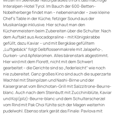
Mitten im Seefelder Naturparadies thront das mächtige
Interalpen-Hotel Tyrol. Im Bauch der 600-Betten-
Nobelherberge findet man – nebeneinander – zwei kleine
Chef’s Table in der Küche, fetziger Sound aus der
Musikanlage inklusive. Hier schaut man den
Küchenmeistern beim Zubereiten über die Schulter. Nach
dem Auftakt aus Avocadopraline – mit Königskrabbe
gefüllt, dazu Kaviar – und mit Bergkäse gefülltem
„Luftgebäck“ folgt Gelbflossenmakrele mit Jalapeño-,
Gurken- und Apfelaromen. Alles bärenstark abgestimmt.
Hier wird mit dem Florett, nicht mit dem Schwert
gearbeitet – die Gerichte sind so „federleicht“ wie noch
nie zubereitet. Ganz großes Kino sind auch die superzarte
Wachtel mit Steinpilzen und Nashi-Birne und der
Kaisergranat vom Binchotan-Grill mit Salzzitrone-Beurre-
blanc. Auch nach dem Steinbutt mit Zucchiniblüte, Kaviar
und Koji(pilz)-Beurre-blanc und dem Schulterscherzel
vom Rind mit Pak Choi fühlte sich der Magen weiterhin
pudelwohl. Ebenso stark gerät das Finale: Pavlova mit