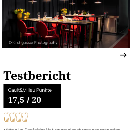
© Kirchgasser Photography
Testbericht
Gault&Millau Punkte
17,5
/
20