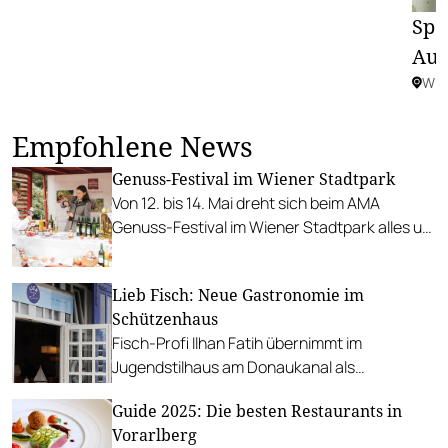
Spe
Aug
Wie
Empfohlene News
Genuss-Festival im Wiener Stadtpark
Von 12. bis 14. Mai dreht sich beim AMA
Genuss-Festival im Wiener Stadtpark alles um
heimische Spezialitäten.
Lieb Fisch: Neue Gastronomie im
Schützenhaus
Fisch-Profi Ilhan Fatih übernimmt im
Jugendstilhaus am Donaukanal als
Küchenchef und serviert u.a. knusprigen
Guide 2025: Die besten Restaurants in
Oktopus und Branzino im Ganzen.
Vorarlberg