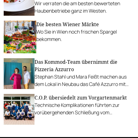
Wir verraten die am besten bewerteten
Haubenbetriebe ganz im Westen.
Die besten Wiener Märkte
Wo Sie in Wien noch frischen Spargel
bekommen.
Das Kommod-Team übernimmt die
Pizzeria Azzurro
Stephan Stahl und Mara Feißt machen aus
dem Lokal in Neubau das Café Azzurro mit
Bistro-Küche.
C.O.P. übersiedelt zum Vorgartenmarkt
Technische Komplikationen führten zur
vorübergehenden Schließung vom
Stammhaus in der Biberstraße. Nun gibt es
die C.O.P.-Küche bis zum Winter am Wiener
Vorgartenmarkt.