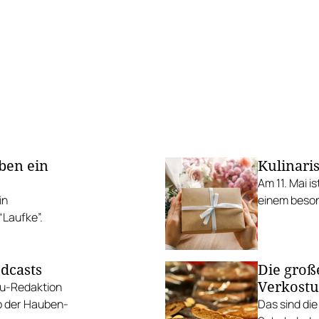
ben ein
Kulinari
Am 11. Mai i
in
einem beson
Laufke”.
odcasts
Die groß
Verkost
au-Redaktion
b der Hauben-
Das sind di