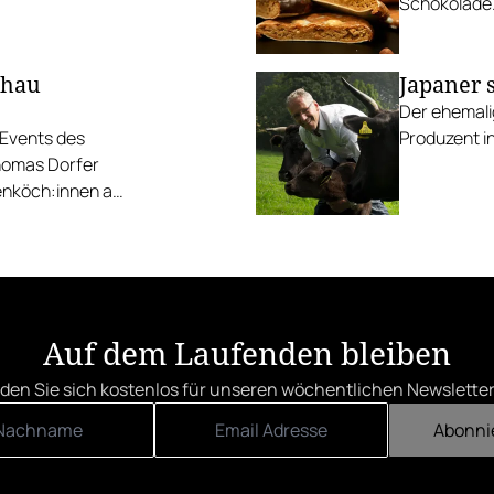
Schokolade
chau
Japaner 
Der ehemalig
 Events des
Produzent i
homas Dorfer
zenköch:innen am
Auf dem Laufenden bleiben
den Sie sich kostenlos für unseren wöchentlichen Newsletter
Abonni