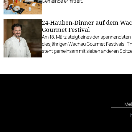
Gemeinde ermittelt.
24-Hauben-Dinner auf dem Wa
Gourmet Festival
Am 18. März steigt eines der spannendsten
diesjährigen Wachau Gourmet Festivals: T
steht gemeinsam mit sieben anderen Spit
Herd.
Mel