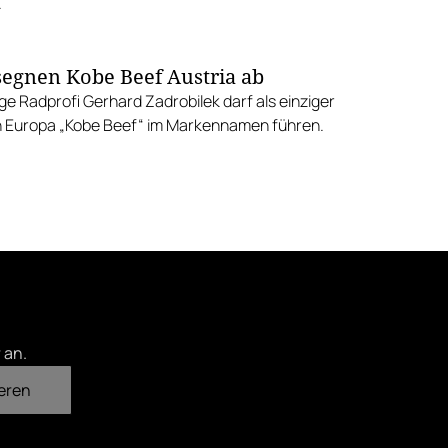
.
segnen Kobe Beef Austria ab
e Radprofi Gerhard Zadrobilek darf als einziger
n Europa „Kobe Beef“ im Markennamen führen.
 an.
eren