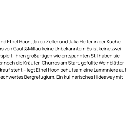
nd Ethel Hoon, Jakob Zeller und Julia Heifer in der Küche
ns von Gault&Millau keine Unbekannten: Es ist keine zwei
spielt. Ihren großartigen wie entspannten Stil haben sie
mer noch die Kräuter-Churros am Start, gefüllte Weinblätter
 drauf steht – legt Ethel Hoon behutsam eine Lammniere auf
beschwertes Bergrefugium. Ein kulinarisches Hideaway mit