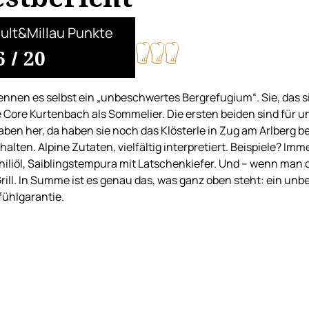
ult&Millau Punkte
6
/
20
ennen es selbst ein „unbeschwertes Bergrefugium“. Sie, das si
 Core Kurtenbach als Sommelier. Die ersten beiden sind für u
ben her, da haben sie noch das Klösterle in Zug am Arlberg be
halten. Alpine Zutaten, vielfältig interpretiert. Beispiele? Im
hiliöl, Saiblingstempura mit Latschenkiefer. Und – wenn man
rill. In Summe ist es genau das, was ganz oben steht: ein un
ühlgarantie.