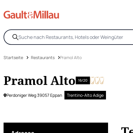
Startseite
Restaurants
Pramol Alto
Pramol Alto
16/20
Perdoniger Weg 39057 Eppan
Trentino-Alto Adige
T