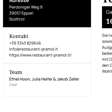
Adresse
Perdoniger Weg 9
Ga
39057 Eppan
Südtirol
1
Sie n
Kontakt
sowie
+39 3343 829646
Ausga
info@restaurant-pramol.it
beibe
https://www.restaurant-pramol.it/
mit C
den G
Wohlf
Team
Ethel Hoon, Julia Heifer & Jakob Zeller
Chef