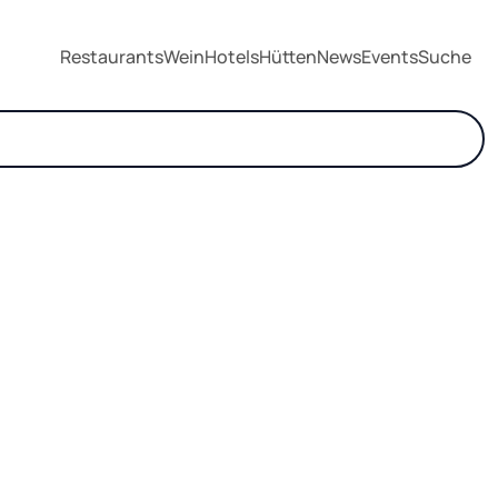
Restaurants
Wein
Hotels
Hütten
News
Events
Suche