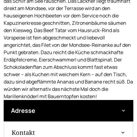
das Schilf am See rauschen. Das Lackner liegt traumhaft
direkt am Mondsee, vor der Terrasse wird an den
hauseigenen Hochbeeten vor dem Service noch die
Kapuzinerkresse geschnitten, Zitronenbäume säumen
den Kiesweg. Das Beef Tatar vom Hausruck-Rind als
Vorspeise ist fein abgeschmeckt und liebevoll
angerichtet, das Filet von der Mondsee-Reinanke auf den
Punkt gebraten. Dazu reicht die Küche schmackhafte
Erdäpfelcreme, Eierschwammerl und Blattspinat. Der
Schokoladenflan zum Abschluss kommt fast etwas
schwer – als Kuchen mit weichem Kern – auf den Tisch,
dazu sind abgeflämmte Ananas und Banane recht süß. Da
würden wir alternativ das nächste Mal doch die
Marillenknöderl mit Bauerntopfen kosten!
Adresse
Kontakt