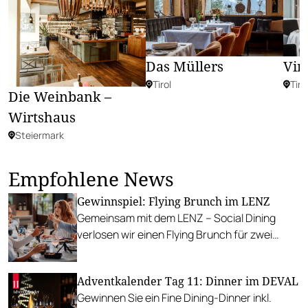
Das Müllers
Vin
Tirol
Tiro
Die Weinbank –
Wirtshaus
Steiermark
Empfohlene News
Gewinnspiel: Flying Brunch im LENZ
Gemeinsam mit dem LENZ – Social Dining
verlosen wir einen Flying Brunch für zwei
Personen.
Adventkalender Tag 11: Dinner im DEVAL
Gewinnen Sie ein Fine Dining-Dinner inkl.