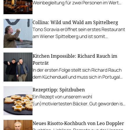
Weinbegleitung für zwei Personen im Wert
von 360 Euro.
Collina: Wild und Wald am Spittelberg
Tono Soravia eröffnet sein erstes Restaurant
am Wiener Spittelberg und ist somit
Nachfolger von Max Stiegl und seinem Stanko
+ Tito.
Kitchen Impossible: Richard Rauch im
Porträt
In der ersten Folge stellt sich Richard Rauch
dem Küchenduell und muss sich in Portugal
und Belgien beweisen. Wir stellen den
Rezepttipp: Spitzbuben
Spitzenkoch vor.
Ein Rezept von unserem wohl
(un)motiviertesten Bäcker. Gut geworden ist
es allemal.
Neues Risotto-Kochbuch von Leo Doppler