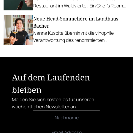
Restaurant im Waldviertel. Ein Chef’s Room
Dining mit fünf Tischen und einem kreativ
Neue Head-Sommelière im Landhaus
konzeptionierten Menü.
Bacher
Ivanna Kuspita übernimmt die vinophile
Verantwortung des renommierten
Restaurants in der Wachau.
Auf dem Laufenden
bleiben
Melden Sie sich kostenlos für unseren
wöchentlichen Newsletter an.