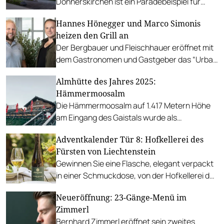
Donnerskirchen ist ein Paradebeispiel für
nachhaltige Wirtschaftsweise.
Hannes Hönegger und Marco Simonis
heizen den Grill an
Der Bergbauer und Fleischhauer eröffnet mit
dem Gastronomen und Gastgeber das “Urban
BBQ & Meat” in Wien.
Almhütte des Jahres 2025:
Hämmermoosalm
Die Hämmermoosalm auf 1.417 Metern Höhe
am Eingang des Gaistals wurde als
Gault&Millau Almhütte des Jahres
Adventkalender Tür 8: Hofkellerei des
ausgezeichnet.
Fürsten von Liechtenstein
Gewinnen Sie eine Flasche, elegant verpackt
in einer Schmuckdose, von der Hofkellerei des
Fürsten von Liechtenstein!
Neueröffnung: 23-Gänge-Menü im
Zimmerl
Bernhard Zimmerl eröffnet sein zweites