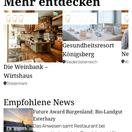
Mehr entdecken
Gesundheitsresort
Ne
Königsberg
Vora
Niederösterreich
Die Weinbank –
Wirtshaus
Steiermark
Empfohlene News
Future Award Burgenland: Bio-Landgut
Esterhazy
Das Anwesen samt Restaurant bei