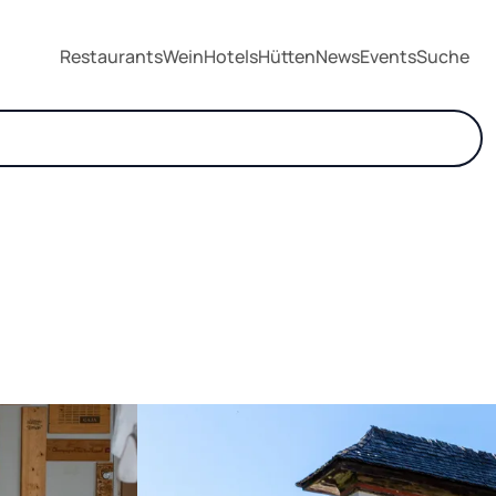
Restaurants
Wein
Hotels
Hütten
News
Events
Suche