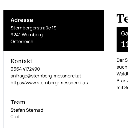
T
Adresse
Sternbergerstraße 19
Ga
9241 Wernberg
Österreich
1
Der S
Kontakt
auch 
0664 4172490
Waldt
anfrage@sternberg-messnerei.at
Branz
https://www.sternberg-messnerei.at/
mit S
Team
Stefan Sternad
Chef