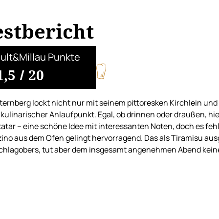
estbericht
ult&Millau Punkte
1,5
/
20
ternberg lockt nicht nur mit seinem pittoresken Kirchlein un
kulinarischer Anlaufpunkt. Egal, ob drinnen oder draußen, hie
atar – eine schöne Idee mit interessanten Noten, doch es fehlt
ino aus dem Ofen gelingt hervorragend. Das als Tiramisu aus
chlagobers, tut aber dem insgesamt angenehmen Abend kein