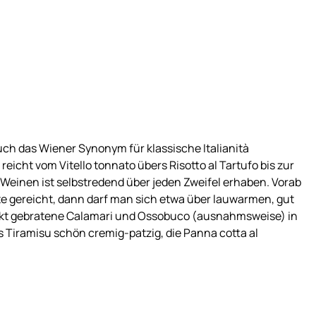
uch das Wiener Synonym für klassische Italianità
icht vom Vitello tonnato übers Risotto al Tartufo bis zur
Weinen ist selbstredend über jeden Zweifel erhaben. Vorab
e gereicht, dann darf man sich etwa über lauwarmen, gut
fekt gebratene Calamari und Ossobuco (ausnahmsweise) in
s Tiramisu schön cremig-patzig, die Panna cotta al