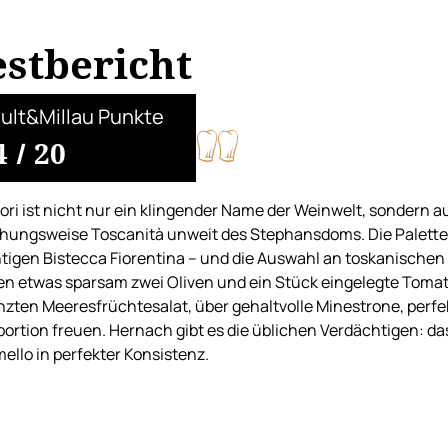
estbericht
ult&Millau Punkte
4
/
20
ori ist nicht nur ein klingender Name der Weinwelt, sondern a
hungsweise Toscanità unweit des Stephansdoms. Die Palette re
igen Bistecca Fiorentina – und die Auswahl an toskanischen 
n etwas sparsam zwei Oliven und ein Stück eingelegte Tomat
zten Meeresfrüchtesalat, über gehaltvolle Minestrone, per
ortion freuen. Hernach gibt es die üblichen Verdächtigen: da
ello in perfekter Konsistenz.