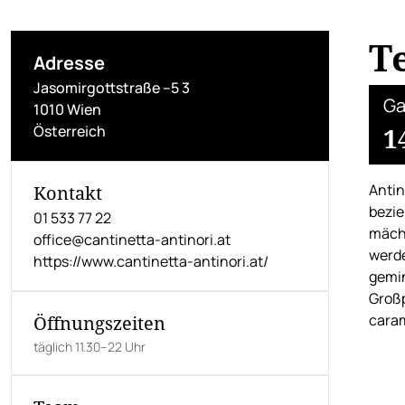
T
Adresse
Jasomirgottstraße –5 3
Ga
1010 Wien
Österreich
1
Antin
Kontakt
bezie
01 533 77 22
mächt
office@cantinetta-antinori.at
werde
https://www.cantinetta-antinori.at/
gemin
Großp
caram
Öffnungszeiten
täglich 11.30–22 Uhr