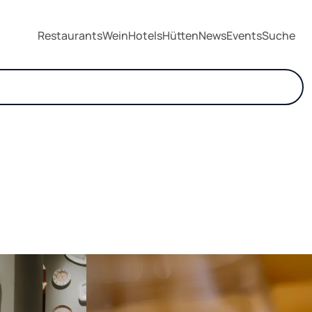
Restaurants
Wein
Hotels
Hütten
News
Events
Suche