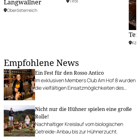
Langwallner
Tirol
Oberösterreich
Ter
Kär
Empfohlene News
Ein Fest für den Rosso Antico
Im exklusiven Members Club Am Hof 8 wurden
die vielfältigen Einsatzmöglichkeiten des
samtigen Wermuts erfolgreich getestet.
Nicht nur die Hühner spielen eine große
Rolle!
Nachhaltiger Kreislauf vom biologischen
Getreide-Anbau bis zur Hühnerzucht.