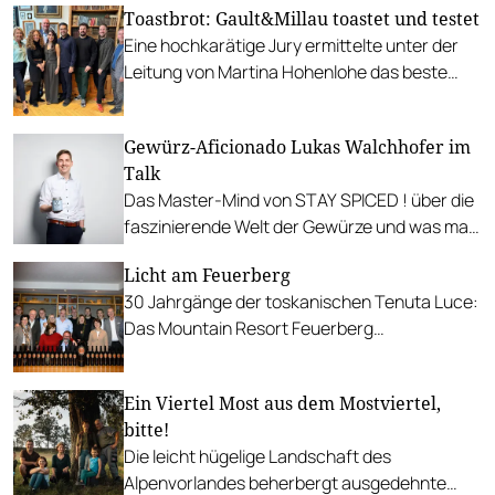
Toastbrot: Gault&Millau toastet und testet
Eine hochkarätige Jury ermittelte unter der
Leitung von Martina Hohenlohe das beste
Toastbrot des Landes.
Gewürz-Aficionado Lukas Walchhofer im
Talk
Das Master-Mind von STAY SPICED ! über die
faszinierende Welt der Gewürze und was man
tun kann, wenn einem Gericht noch
Licht am Feuerberg
irgendetwas fehlt.
30 Jahrgänge der toskanischen Tenuta Luce:
Das Mountain Resort Feuerberg
veranstaltete eine spannende Vertikale des
Kultweins „Luce".
Ein Viertel Most aus dem Mostviertel,
bitte!
Die leicht hügelige Landschaft des
Alpenvorlandes beherbergt ausgedehnte